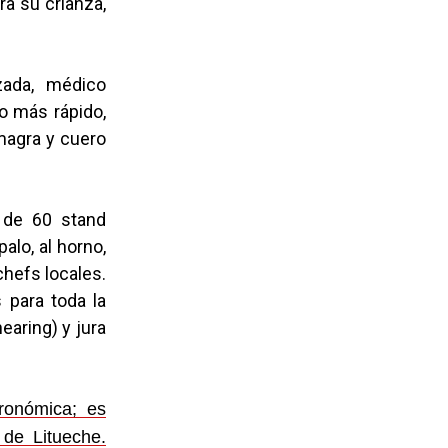
ra su crianza,
zada, médico
o más rápido,
 magra y cuero
s de 60 stand
alo, al horno,
hefs locales.
 para toda la
earing) y jura
ronómica; es
 de Litueche.