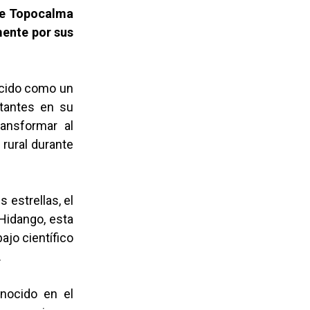
 de Topocalma
mente por sus
ocido como un
itantes en su
ransformar al
 rural durante
 estrellas, el
 Hidango, esta
ajo científico
.
nocido en el