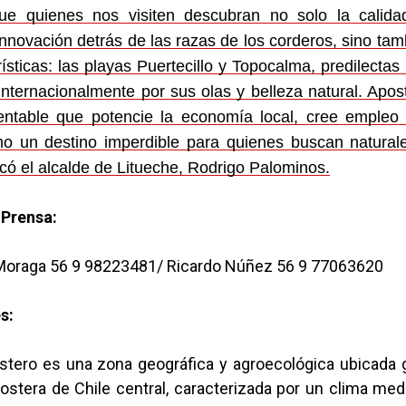
e quienes nos visiten descubran no solo la calida
innovación detrás de las razas de los corderos, sino ta
rísticas: las playas Puertecillo y Topocalma, predilectas 
internacionalmente por sus olas y belleza natural. Apo
entable que potencie la economía local, cree empleo
o un destino imperdible para quienes buscan naturale
có el alcalde de Litueche, Rodrigo Palominos.
 Prensa:
Moraga 56 9 98223481/ Ricardo Núñez 56 9 77063620
s:
stero es una zona geográfica y agroecológica ubicada
costera de Chile central, caracterizada por un clima me