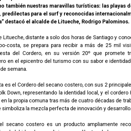
no también nuestras maravillas turísticas: las playas
o, predilectas para el surf y reconocidas internacional
za” destacó el alcalde de Litueche, Rodrigo Palominos.
 Litueche, distante a solo dos horas de Santiago y con
o-costa, se prepara para recibir a más de 25 mil vis
Fiesta del Cordero, en su versión 20º que promete t
o en el epicentro del turismo con su sabor e identidad
n de semana.
ta es el Cordero del secano costero, con sus 2 principales
lk Down, representando la identidad local, y el cordero
 en la propia comuna tras más de cuatro décadas de trab
e simboliza la mezcla perfecta de innovación y desarrollo
del secano costero es un producto ampliamente reco