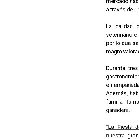
mercado nacio
a través de u
La calidad 
veterinario 
por lo que se
magro valorad
Durante tres
gastronómicos
en empanadas
Además, habr
familia. Tamb
ganadera.
“La Fiesta 
nuestra gran