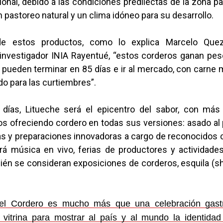
nal, debido a las condiciones predilectas de la zona pa
n pastoreo natural y un clima idóneo para su desarrollo.
de estos productos, como lo explica Marcelo Que
e investigador INIA Rayentué, “estos corderos ganan pes
 pueden terminar en 85 días e ir al mercado, con carne
o para las curtiembres”.
 días, Litueche será el epicentro del sabor, con má
 ofreciendo cordero en todas sus versiones: asado al p
 y preparaciones innovadoras a cargo de reconocidos c
á música en vivo, ferias de productores y actividades
ién se consideran exposiciones de corderos, esquila (sh
del Cordero es mucho más que una celebración gast
 vitrina para mostrar al país y al mundo la identidad