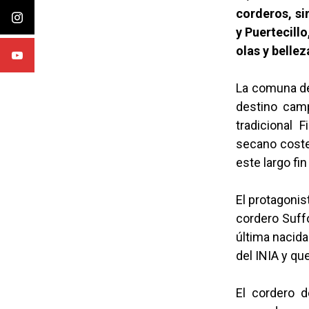
corderos, si
y Puertecill
olas y belle
La comuna de
destino camp
tradicional 
secano coster
este largo fi
El protagonis
cordero Suffo
última nacida
del INIA y qu
El cordero 