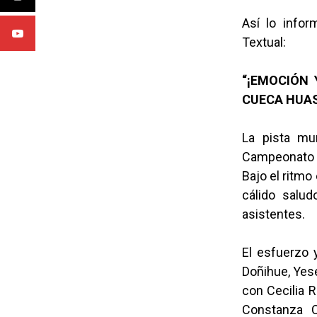
Así lo infor
Textual:
“¡EMOCIÓN 
CUECA HUAS
La pista mu
Campeonato R
Bajo el ritmo
cálido salud
asistentes.
El esfuerzo y
Doñihue, Yese
con Cecilia R
Constanza C