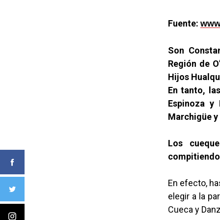
Fuente:
www.
Son Constan
Región de O
Hijos Hualqu
En tanto, la
Espinoza y 
Marchigüe y
Los cueque
compitiendo 
En efecto, ha
elegir a la p
Cueca y Danz