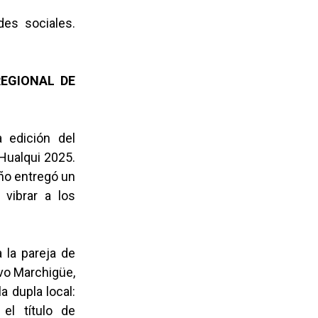
des sociales.
REGIONAL DE
 edición del
Hualqui 2025.
eño entregó un
 vibrar a los
a la pareja de
uvo Marchigüe,
a dupla local:
el título de