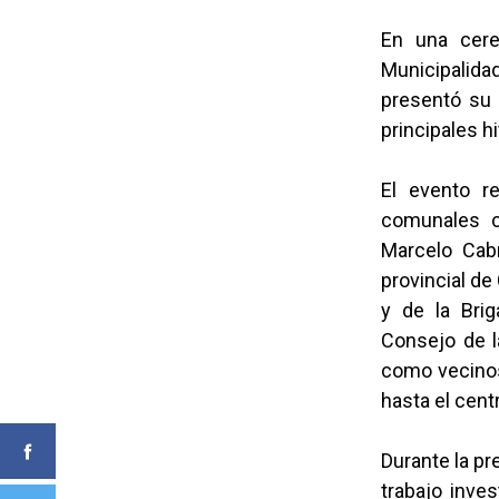
En una cere
Municipalida
presentó su
principales hi
El evento r
comunales c
Marcelo Cabr
provincial de
y de la Brig
Consejo de la
como vecinos 
hasta el cent
Durante la pr
trabajo inve