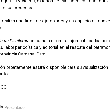
tografías y videos, muchos de ellos inéditos, que motiv
tre los presentes.
 se realizó una firma de ejemplares y un espacio de conv
s.
ia de Pichilemu
se suma a otros trabajos publicados por e
u labor periodística y editorial en el rescate del patrimon
 provincia Cardenal Caro.
ón prontamente estará disponible para su visualización 
utor.
 DGC
lo
Presentado