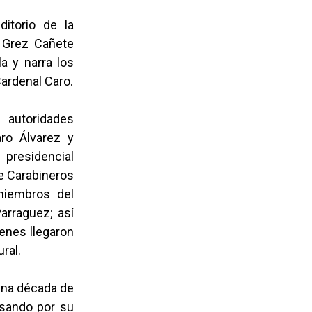
itorio de la
o Grez Cañete
la y narra los
 Cardenal Caro.
 autoridades
ro Álvarez y
 presidencial
de Carabineros
 miembros del
Parraguez; así
ienes llegaron
ral.
 una década de
asando por su