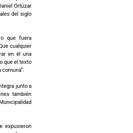
Daniel Ortúzar
ales del siglo
bro que fuera
 Que cualquier
rar en él una
o que el texto
la comuna”.
ntegra junto a
ienes también
 Municipalidad
se expusieron