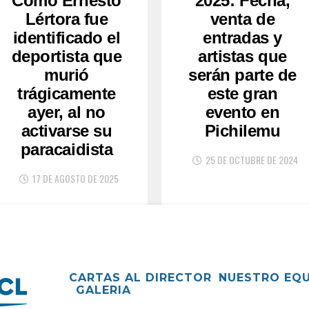
Como Ernesto
2025: Fecha,
Lértora fue
venta de
identificado el
entradas y
deportista que
artistas que
murió
serán parte de
trágicamente
este gran
ayer, al no
evento en
activarse su
Pichilemu
paracaidista
25 DE OCTUBRE DE 2024
17 DE AGOSTO DE 2025
CARTAS AL DIRECTOR
NUESTRO EQ
GALERIA