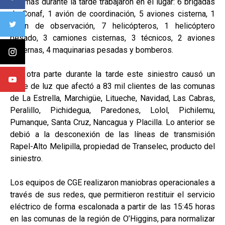
Además durante la tarde trabajaron en el lugar: 6 brigadas
de Conaf, 1 avión de coordinación, 5 aviones cisterna, 1
avión de observación, 7 helicópteros, 1 helicóptero
pesado, 3 camiones cisternas, 3 técnicos, 2 aviones
cisternas, 4 maquinarias pesadas y bomberos.
Por otra parte durante la tarde este siniestro causó un
corte de luz que afectó a 83 mil clientes de las comunas
de La Estrella, Marchigüe, Litueche, Navidad, Las Cabras,
Peralillo, Pichidegua, Paredones, Lolol, Pichilemu,
Pumanque, Santa Cruz, Nancagua y Placilla. Lo anterior se
debió a la desconexión de las líneas de transmisión
Rapel-Alto Melipilla, propiedad de Transelec, producto del
siniestro.
Los equipos de CGE realizaron maniobras operacionales a
través de sus redes, que permitieron restituir el servicio
eléctrico de forma escalonada a partir de las 15:45 horas
en las comunas de la región de O’Higgins, para normalizar