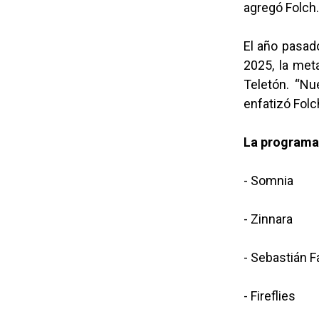
agregó Folch.
El año pasado
2025, la met
Teletón. “Nu
enfatizó Folc
La programac
- Somnia
- Zinnara
- Sebastián F
- Fireflies