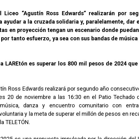
l Liceo “Agustín Ross Edwards” realizarán por se
 ayudar a la cruzada solidaria y, paralelamente, dar 
stas en proyección tengan un escenario donde puedan 
por tanto esfuerzo, ya sea con sus bandas de música
a LAREtón es superar los 800 mil pesos de 2024 que
stín Ross Edwards realizará por segundo año consecuti
es 20 de noviembre a las 16:30 en el Patio Techado 
música, danza y encuentro comunitario con entr
voluntaria y la meta de superar el millón de pesos en re
 la TELETÓN.
025 es una propuesta impulsada por la dirección del 