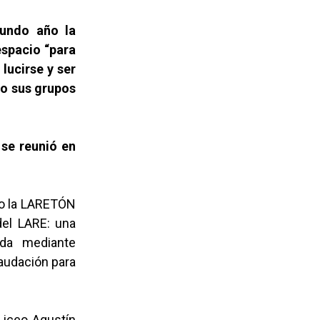
gundo año la
espacio “para
lucirse y ser
 o sus grupos
 se reunió en
vo la LARETÓN
del LARE: una
ada mediante
caudación para
Liceo Agustín