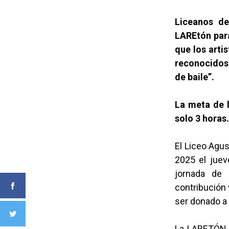
Liceanos de
LAREtón para
que los arti
reconocidos 
de baile”.
La meta de l
solo 3 horas.
El Liceo Agu
2025 el juev
jornada de 
contribución 
ser donado a
La LARETÓN 2