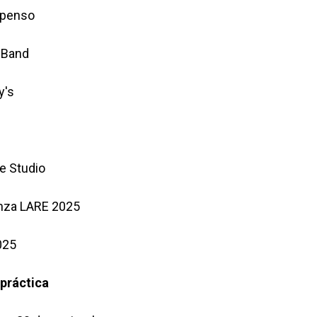
spenso
k Band
y's
e Studio
Danza LARE 2025
025
práctica