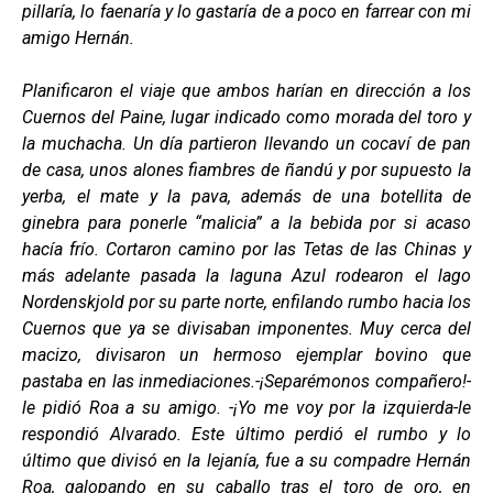
pillaría, lo faenaría y lo gastaría de a poco en farrear con mi
amigo Hernán.
Planificaron el viaje que ambos harían en dirección a los
Cuernos del Paine, lugar indicado como morada del toro y
la muchacha. Un día partieron llevando un cocaví de pan
de casa, unos alones fiambres de ñandú y por supuesto la
yerba, el mate y la pava, además de una botellita de
ginebra para ponerle “malicia” a la bebida por si acaso
hacía frío. Cortaron camino por las Tetas de las Chinas y
más adelante pasada la laguna Azul rodearon el lago
Nordenskjold por su parte norte, enfilando rumbo hacia los
Cuernos que ya se divisaban imponentes. Muy cerca del
macizo, divisaron un hermoso ejemplar bovino que
pastaba en las inmediaciones.-¡Separémonos compañero!-
le pidió Roa a su amigo. -¡Yo me voy por la izquierda-le
respondió Alvarado. Este último perdió el rumbo y lo
último que divisó en la lejanía, fue a su compadre Hernán
Roa, galopando en su caballo tras el toro de oro, en