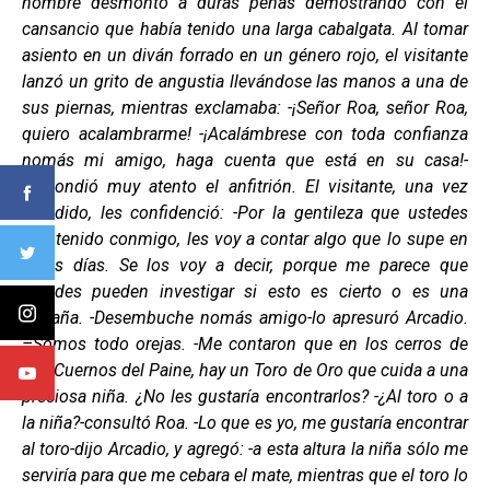
hombre desmontó a duras penas demostrando con el
cansancio que había tenido una larga cabalgata. Al tomar
asiento en un diván forrado en un género rojo, el visitante
lanzó un grito de angustia llevándose las manos a una de
sus piernas, mientras exclamaba: -¡Señor Roa, señor Roa,
quiero acalambrarme! -¡Acalámbrese con toda confianza
nomás mi amigo, haga cuenta que está en su casa!-
respondió muy atento el anfitrión. El visitante, una vez
atendido, les confidenció: -Por la gentileza que ustedes
han tenido conmigo, les voy a contar algo que lo supe en
estos días. Se los voy a decir, porque me parece que
ustedes pueden investigar si esto es cierto o es una
patraña. -Desembuche nomás amigo-lo apresuró Arcadio.
–Somos todo orejas. -Me contaron que en los cerros de
Los Cuernos del Paine, hay un Toro de Oro que cuida a una
preciosa niña. ¿No les gustaría encontrarlos? -¿Al toro o a
la niña?-consultó Roa. -Lo que es yo, me gustaría encontrar
al toro-dijo Arcadio, y agregó: -a esta altura la niña sólo me
serviría para que me cebara el mate, mientras que el toro lo