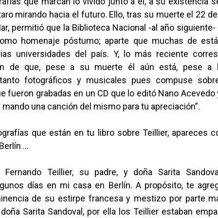
afías que marcan lo vivido junto a él, a su existencia 
taro mirando hacia el futuro. Ello, tras su muerte el 22 de
ar, permitió que la Biblioteca Nacional -al año siguiente
como homenaje póstumo; aparte que muchas de estás
ias universidades del país. Y, lo más reciente corr
ón de que, pese a su muerte él aún está, pese a la
 tanto fotográficos y musicales pues compuse sobr
e fueron grabadas en un CD que lo editó Nano Acevedo 
e mando una canción del mismo para tu apreciación”.
ografías que están en tu libro sobre Teillier, apareces 
Berlín …
 Fernando Teillier, su padre, y doña Sarita Sandov
lgunos días en mi casa en Berlín. A propósito, te agr
inencia de su estirpe francesa y mestizo por parte m
doña Sarita Sandoval, por ella los Teillier estaban em