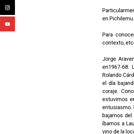
Particularmen
en Pichilemu
Para conocer
contexto, etc
Jorge Araven
en1967-68. 
Rolando Cárde
el día bajand
coraje. Cono
estuvimos e
entusiasmo. D
bajarnos del
íbamos a Lau
vino de la loc