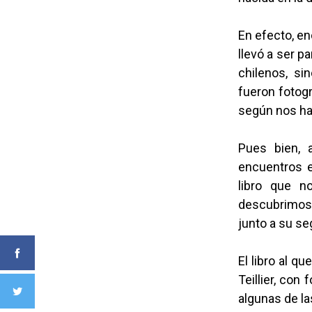
En efecto, en
llevó a ser p
chilenos, si
fueron fotogr
según nos ha
Pues bien, 
encuentros e
libro que n
descubrimos c
junto a su se
El libro al 
Teillier, con
algunas de l