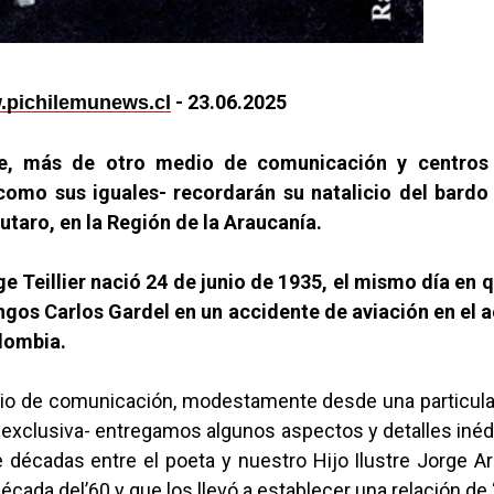
- 23.06.2025
pichilemunews.cl
e, más de otro medio de comunicación y centros 
como sus iguales- recordarán su natalicio del bardo
utaro, en la Región de la Araucanía.
e Teillier nació 24 de junio de 1935, el mismo día en q
ngos Carlos Gardel en un accidente de aviación en el 
lombia.
o de comunicación, modestamente desde una particula
 exclusiva- entregamos algunos aspectos y detalles inéd
 décadas entre el poeta y nuestro Hijo Ilustre Jorge A
década del’60 y que los llevó a establecer una relación d