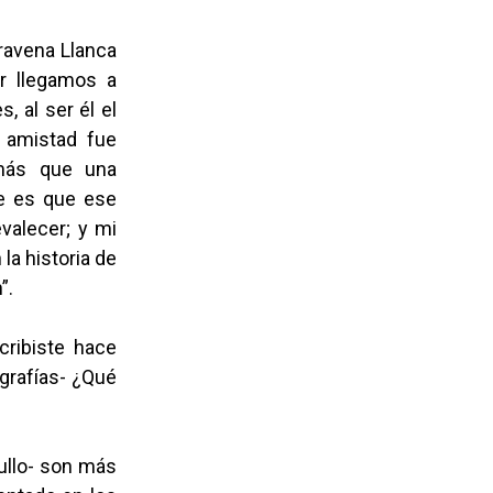
Aravena Llanca
er llegamos a
 al ser él el
a amistad fue
 más que una
te es que ese
valecer; y mi
la historia de
”.
ribiste hace
ografías- ¿Qué
ullo- son más