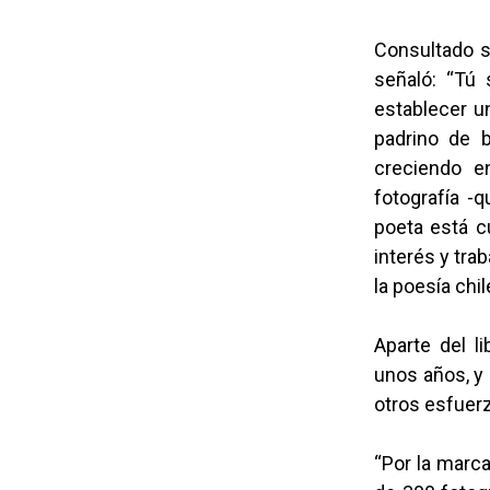
Consultado so
señaló: “Tú 
establecer u
padrino de b
creciendo e
fotografía -
poeta está c
interés y tra
la poesía chi
Aparte del 
unos años, y 
otros esfuer
“Por la marc