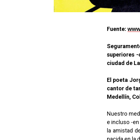
Fuente:
www.
Segurament
superiores -
ciudad de La
El poeta Jorg
cantor de ta
Medellín, Co
Nuestro medi
e incluso -en
la amistad de
nacida en la 