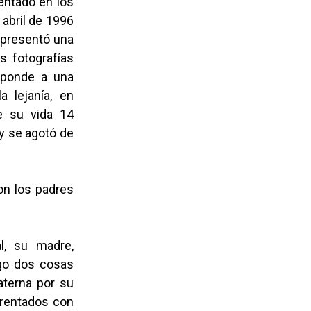
sentado en los
 abril de 1996
- presentó una
 fotografías
esponde a una
 lejanía, en
e su vida 14
y se agotó de
con los padres
al, su madre,
ego dos cosas
aterna por su
parentados con