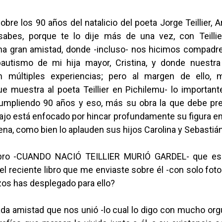
bre los 90 años del natalicio del poeta Jorge Teillier, 
sabes, porque te lo dije más de una vez, con Teilli
na gran amistad, donde -incluso- nos hicimos compadres,
autismo de mi hija mayor, Cristina, y donde nuestr
n múltiples experiencias; pero al margen de ello,
que muestra al poeta Teillier en Pichilemu- lo importan
umpliendo 90 años y eso, más su obra la que debe pre
bajo está enfocado por hincar profundamente su figura en 
lena, como bien lo aplauden sus hijos Carolina y Sebastián
libro -CUANDO NACIÓ TEILLIER MURIÓ GARDEL- que esc
el reciente libro que me enviaste sobre él -con solo fot
zos has desplegado para ello?
ada amistad que nos unió -lo cual lo digo con mucho org