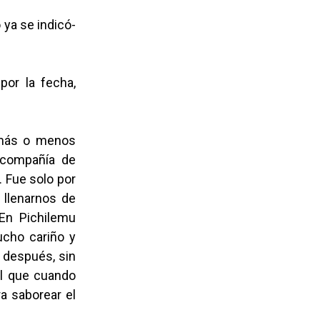
 ya se indicó-
por la fecha,
e más o menos
 compañía de
. Fue solo por
a llenarnos de
 En Pichilemu
cho cariño y
, después, sin
al que cuando
a saborear el