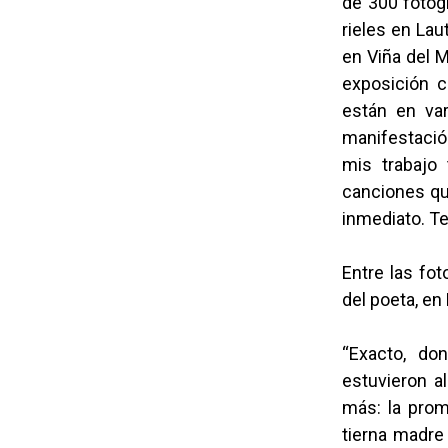
de 300 fotogr
rieles en Lau
en Viña del M
exposición 
están en var
manifestaci
mis trabajo
canciones qu
inmediato. T
Entre las fot
del poeta, en 
“Exacto, don
estuvieron a
más: la prom
tierna madre 