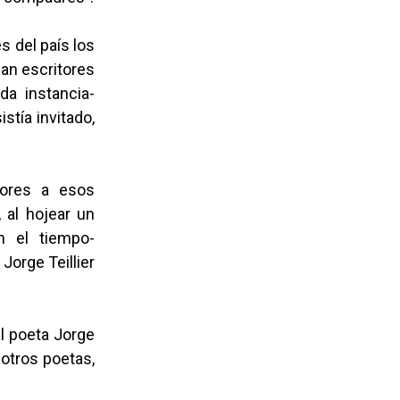
s del país los
ban escritores
da instancia-
stía invitado,
tores a esos
 al hojear un
n el tiempo-
Jorge Teillier
l poeta Jorge
 otros poetas,