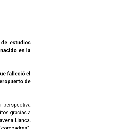
de estudios
 nacido en la
ue falleció el
aeropuerto de
r perspectiva
itos gracias a
ravena Llanca,
e “compadres”.