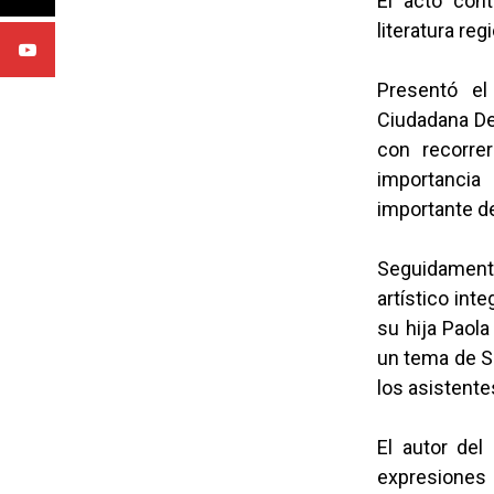
El acto cont
literatura re
Presentó el
Ciudadana Des
con recorrer
importancia
importante de
Seguidament
artístico int
su hija Paol
un tema de S
los asistente
El autor del 
expresiones