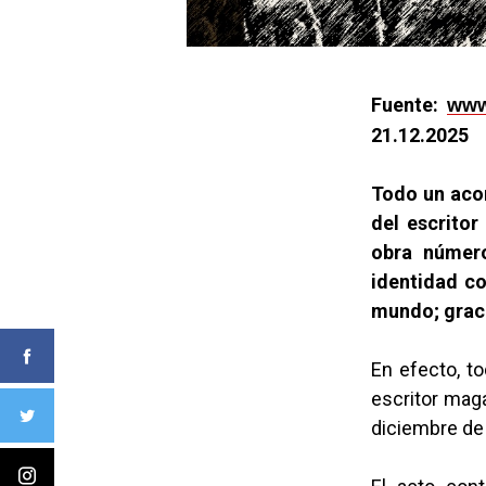
Fuente:
www
21.12.2025
Todo un acon
del escritor
obra número
identidad co
mundo; gracia
En efecto, to
escritor maga
diciembre de