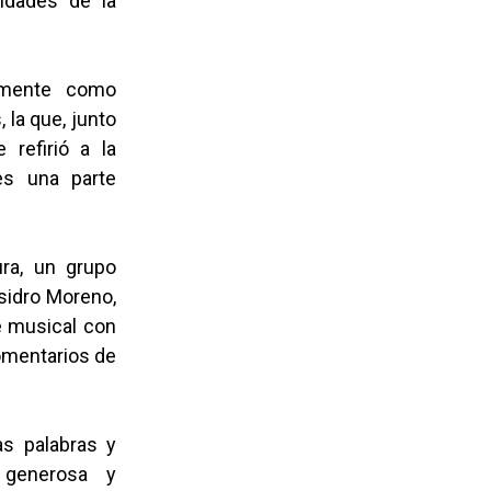
lidades de la
temente como
 la que, junto
 refirió a la
es una parte
ra, un grupo
Isidro Moreno,
e musical con
omentarios de
las palabras y
a generosa y