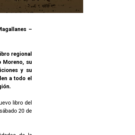
Magallanes –
ibro regional
ro Moreno, su
iciones y su
len a todo el
gión.
uevo libro del
r sábado 20 de