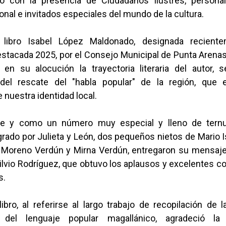
ó con la presencia de Ciudadanos Ilustres, persona
gional e invitados especiales del mundo de la cultura.
 libro Isabel López Maldonado, designada recien
tacada 2025, por el Consejo Municipal de Punta Arenas,
 en su alocución la trayectoria literaria del autor, se
 del rescate del "habla popular" de la región, que 
 nuestra identidad local.
e y como un número muy especial y lleno de ternu
egrado por Julieta y León, dos pequeños nietos de Mario 
a Moreno Verdún y Mirna Verdún, entregaron su mensaj
ilvio Rodríguez, que obtuvo los aplausos y excelentes c
s.
libro, al referirse al largo trabajo de recopilación de 
 del lenguaje popular magallánico, agradeció l