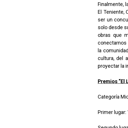
Finalmente, 
El Teniente, 
ser un concur
solo desde s
obras que m
conectarnos 
la comunidad
cultura, del 
proyectar la i
Premios “El 
Categoría Mi
Primer lugar:
Segundo luga