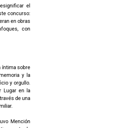
significar el
este concurso:
ieran en obras
nfoques, con
a íntima sobre
 memoria y la
cio y orgullo.
r Lugar en la
 través de una
amiliar.
btuvo Mención