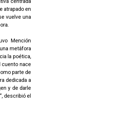
tiva centrada
je atrapado en
 se vuelve una
dora.
tuvo Mención
 una metáfora
cia la poética,
l cuento nace
 como parte de
era dedicada a
gen y de darle
, describió el