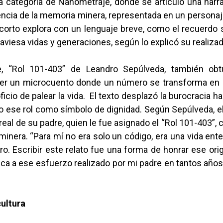
a categoría de Nanometraje, donde se articuló una narra
encia de la memoria minera, representada en un persona
 corto explora con un lenguaje breve, como el recuerdo
raviesa vidas y generaciones, según lo explicó su realiza
e, “Rol 101-403” de Leandro Sepúlveda, también ob
ser un microcuento donde un número se transforma en
ficio de palear la vida. El texto desplazó la burocracia ha
do ese rol como símbolo de dignidad. Según Sepúlveda, e
a real de su padre, quien le fue asignado el “Rol 101-403”,
minera. “Para mí no era solo un código, era una vida ent
ro. Escribir este relato fue una forma de honrar ese ori
ca a ese esfuerzo realizado por mi padre en tantos años”
cultura