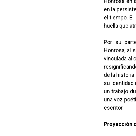
Honrosa en l
en la persist
el tiempo. El
huella que at
Por su part
Honrosa, al 
vinculada al o
resignifican
de la histori
su identidad 
un trabajo du
una voz poéti
escritor.
Proyección 