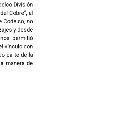
elco División
del Cobre”, al
de Codelco, no
zajes y desde
nos permitió
l vínculo con
o parte de la
e, a manera de