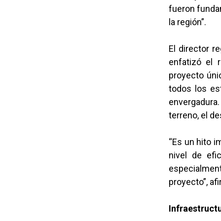
fueron fundam
la región”.
El director r
enfatizó el 
proyecto únic
todos los es
envergadura.
terreno, el de
“Es un hito i
nivel de efi
especialment
proyecto”, af
Infraestruct