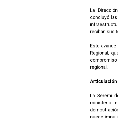
La Direcció
concluyó las
infraestruct
reciban sus t
Este avance 
Regional, qu
compromiso c
regional.
Articulación
La Seremi de
ministerio
demostración
puede impulsa