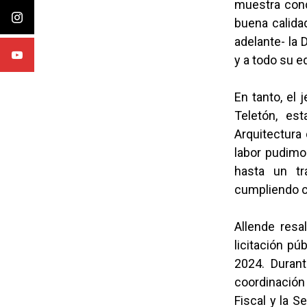
muestra con
buena calida
adelante- la 
y a todo su e
En tanto, el 
Teletón, es
Arquitectura 
labor pudimo
hasta un tr
cumpliendo c
Allende resa
licitación pú
2024. Duran
coordinación 
Fiscal y la 