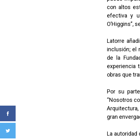
con altos est
efectiva y u
O’Higgins”, s
Latorre añad
inclusión; el
de la Fundac
experiencia 
obras que tr
Por su parte
“Nosotros con
Arquitectura,
gran envergad
La autoridad 