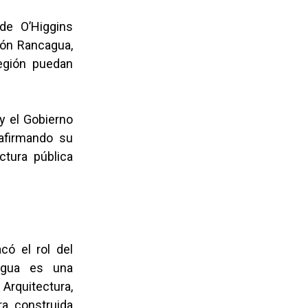
de O’Higgins
tón Rancagua,
región puedan
y el Gobierno
eafirmando su
ctura pública
có el rol del
agua es una
Arquitectura,
ra, construida