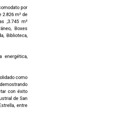
 comodato por
de 2.826 m² de
as ,3.745 m²
rráneo, Boxes
, Biblioteca,
a energética,
solidado como
, demostrando
tar con éxito
ustrial de San
trella, entre