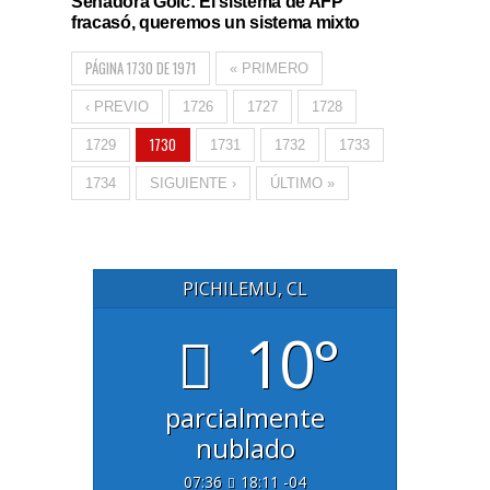
Senadora Goic: El sistema de AFP
fracasó, queremos un sistema mixto
PÁGINA 1730 DE 1971
« PRIMERO
‹ PREVIO
1726
1727
1728
1730
1729
1731
1732
1733
1734
SIGUIENTE ›
ÚLTIMO »
PICHILEMU, CL
10°
parcialmente
nublado
07:36
18:11 -04