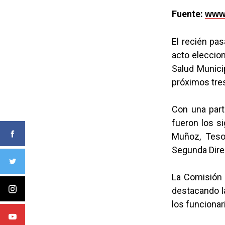
Fuente:
www.
El recién pas
acto eleccion
Salud Municip
próximos tre
Con una parti
fueron los s
Muñoz, Tesor
Segunda Direc
La Comisión e
destacando l
los funcionar