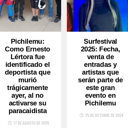
Pichilemu:
Surfestival
Como Ernesto
2025: Fecha,
Lértora fue
venta de
identificado el
entradas y
deportista que
artistas que
murió
serán parte de
trágicamente
este gran
ayer, al no
evento en
activarse su
Pichilemu
paracaidista
25 DE OCTUBRE DE 2024
17 DE AGOSTO DE 2025