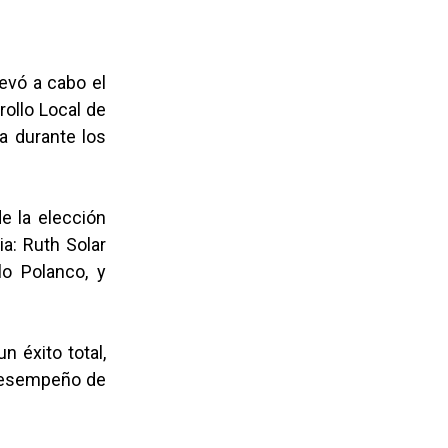
levó a cabo el
rollo Local de
ia durante los
de la elección
a: Ruth Solar
lo Polanco, y
n éxito total,
 desempeño de