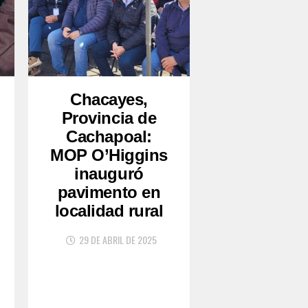
Chacayes,
Provincia de
Cachapoal:
MOP O’Higgins
inauguró
pavimento en
localidad rural
29 DE ABRIL DE 2025