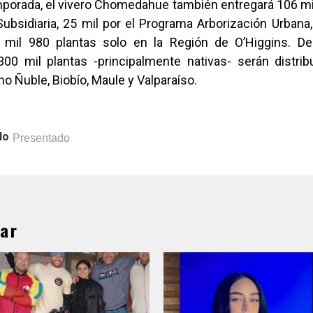
mporada, el vivero Chomedahue también entregará 106 mil
Subsidiaria, 25 mil por el Programa Arborización Urban
 mil 980 plantas solo en la Región de O’Higgins. De
300 mil plantas -principalmente nativas- serán distrib
o Ñuble, Biobío, Maule y Valparaíso.
lo
Presentado
ar