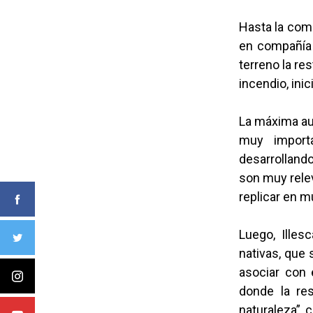
Hasta la comu
en compañía 
terreno la re
incendio, ini
La máxima aut
muy import
desarrolland
son muy relev
replicar en m
Luego, Ille
nativas, que 
asociar con 
donde la re
naturaleza”, 