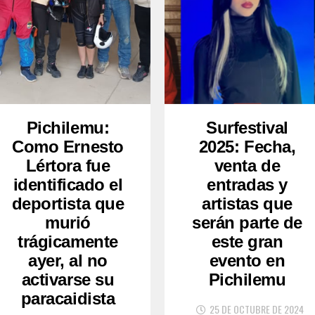
Pichilemu:
Surfestival
Como Ernesto
2025: Fecha,
Lértora fue
venta de
identificado el
entradas y
deportista que
artistas que
murió
serán parte de
trágicamente
este gran
ayer, al no
evento en
activarse su
Pichilemu
paracaidista
25 DE OCTUBRE DE 2024