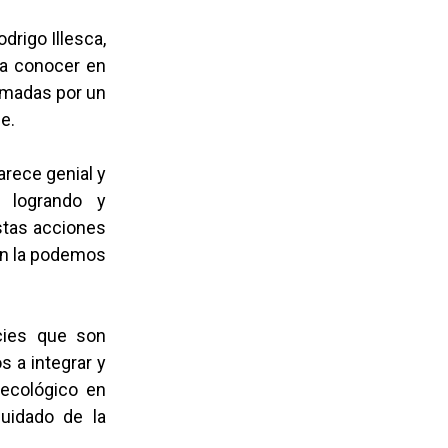
drigo Illesca,
ra conocer en
uemadas por un
e.
arece genial y
 logrando y
stas acciones
ión la podemos
cies que son
s a integrar y
 ecológico en
uidado de la