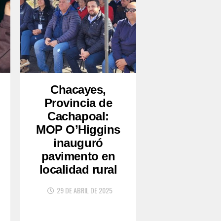
Chacayes,
Provincia de
Cachapoal:
MOP O’Higgins
inauguró
pavimento en
localidad rural
29 DE ABRIL DE 2025