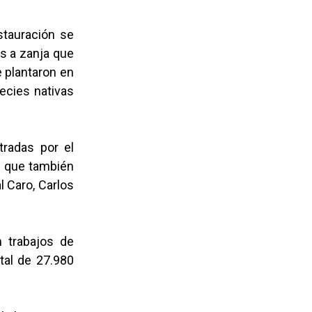
stauración se
as a zanja que
e plantaron en
pecies nativas
tradas por el
, que también
l Caro, Carlos
n trabajos de
tal de 27.980