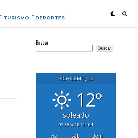
TURISMO
DEPORTES
Buscar
Buscar
PICHILEMU, CL
12°
soleado
07:36
18:11 -04
vie
sáb
dom