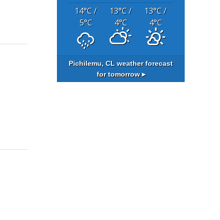
14
°C
/
13
°C
/
13
°C
/
5
°C
4
°C
4
°C
Pichilemu, CL
weather forecast
for tomorrow ▸