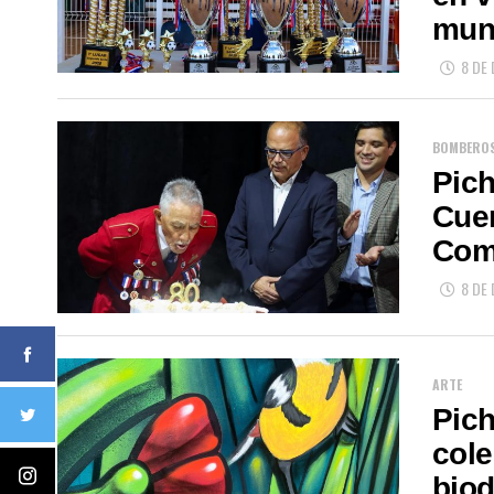
mun
8 DE
BOMBERO
Pich
Cue
Com
8 DE
ARTE
Pich
cole
biod