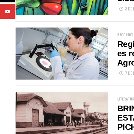
8 DE
RECONOCI
Reg
es r
Agr
7 DE
LITERATU
BRI
EST
PIC