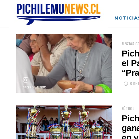
NOTICIA
FIESTAS 
Pich
el P
“Pra
8 DE
FÚTBOL
Pich
gana
en v