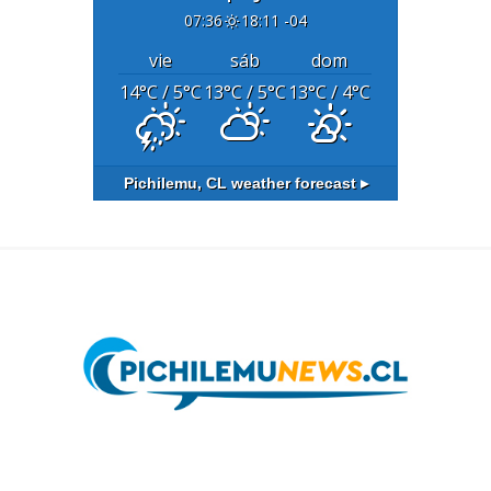
07:36
18:11 -04
vie
sáb
dom
14
°C
/ 5
°C
13
°C
/ 5
°C
13
°C
/ 4
°C
Pichilemu, CL
weather forecast ▸