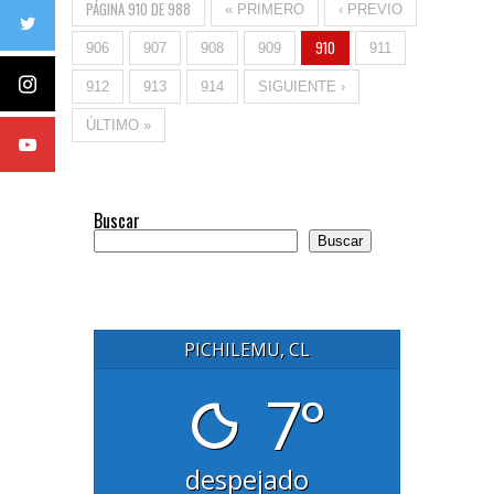
PÁGINA 910 DE 988
« PRIMERO
‹ PREVIO
910
906
907
908
909
911
912
913
914
SIGUIENTE ›
ÚLTIMO »
Buscar
Buscar
PICHILEMU, CL
7°
despejado