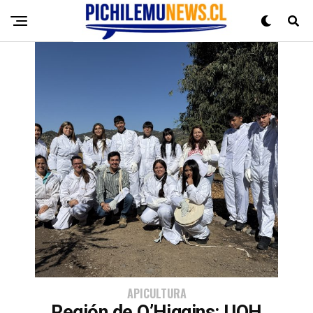
APICULTURA
Región de O’Higgins: UOH