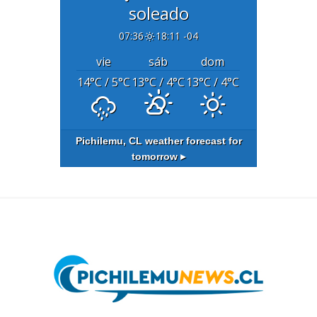
soleado
07:36
18:11 -04
vie
sáb
dom
14
°C
/ 5
°C
13
°C
/ 4
°C
13
°C
/ 4
°C
Pichilemu, CL
weather forecast for
tomorrow ▸