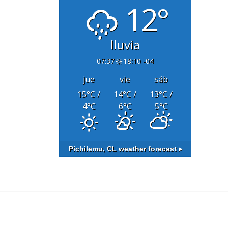
12°
lluvia
07:37
18:10 -04
jue
vie
sáb
15
°C
/
14
°C
/
13
°C
/
4
°C
6
°C
5
°C
Pichilemu, CL
weather forecast ▸