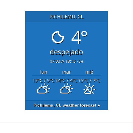
PICHILEMU, CL
4°
despejado
07:33
18:13 -04
lun
mar
mié
13
°C
/ 5
°C
14
°C
/ 4
°C
15
°C
/ 7
°C
Pichilemu, CL
weather forecast ▸