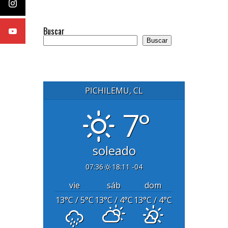
Buscar
Buscar
PICHILEMU, CL
7°
soleado
07:36
18:11 -04
vie
sáb
dom
13
°C
/ 5
°C
13
°C
/ 4
°C
13
°C
/ 4
°C