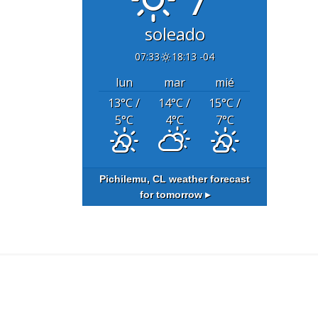
soleado
07:33
18:13 -04
lun
mar
mié
13
°C
/
14
°C
/
15
°C
/
5
°C
4
°C
7
°C
Pichilemu, CL
weather forecast
for tomorrow ▸