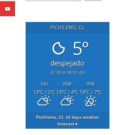
PICHILEMU, CL
5°
despejado
07:33
18:13 -04
lun
mar
mié
13
°C
/ 5
°C
13
°C
/ 4
°C
14
°C
/ 7
°C
Pichilemu, CL
10 days weather
forecast ▸