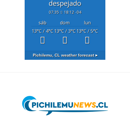
despejado
07:35
18:12 -04
sáb
dom
lun
13
°C
/ 4
°C
13
°C
/ 3
°C
13
°C
/ 5
°C
Pichilemu, CL
weather forecast ▸