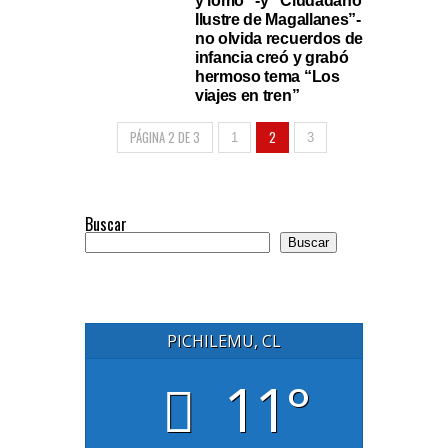
y lomo” -y “Ciudadano
Ilustre de Magallanes”-
no olvida recuerdos de
infancia creó y grabó
hermoso tema “Los
viajes en tren”
PÁGINA 2 DE 3
2
1
3
Buscar
Buscar
PICHILEMU, CL
11°