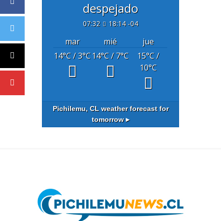
despejado
07:32
18:14 -04
mar
mié
jue
14
°C
/ 3
°C
14
°C
/ 7
°C
15
°C
/
10
°C
Pichilemu, CL
weather forecast for
tomorrow ▸