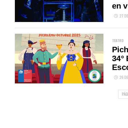
en v
27 D
TEATRO
Pich
34° 
Esc
26 DE
PÁG