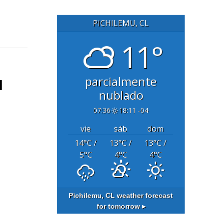
PICHILEMU, CL
11°
parcialmente
l
nublado
07:36
18:11 -04
vie
sáb
dom
14
°C
/
13
°C
/
13
°C
/
5
°C
4
°C
4
°C
Pichilemu, CL
weather forecast
for tomorrow ▸