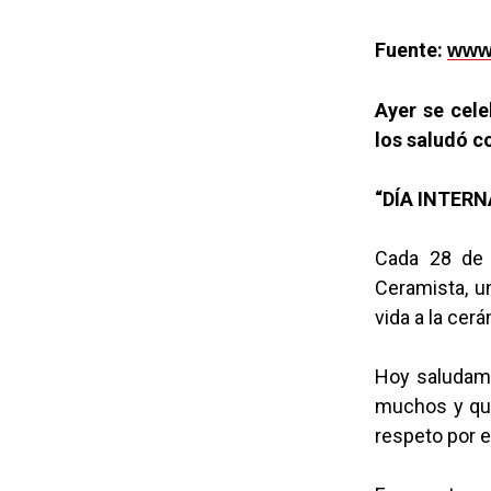
Fuente:
www.
Ayer se cele
los saludó c
“DÍA INTER
Cada 28 de 
Ceramista, un
vida a la cerá
Hoy saludamo
muchos y que
respeto por el