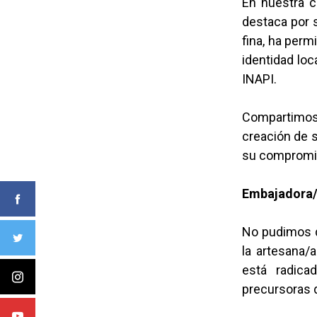
En nuestra c
destaca por s
fina, ha perm
identidad loc
INAPI.
Compartimos
creación de s
su compromis
Embajadora/
No pudimos d
la artesana/
está radica
precursoras 