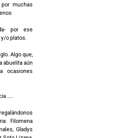
e por muchas
menos
ada- por ese
y/o platos.
lo. Algo que,
a abuelita aún
ra ocasiones
ia …..
 regalándonos
ia: Filomena
males, Gladys
r Soto Lizana,