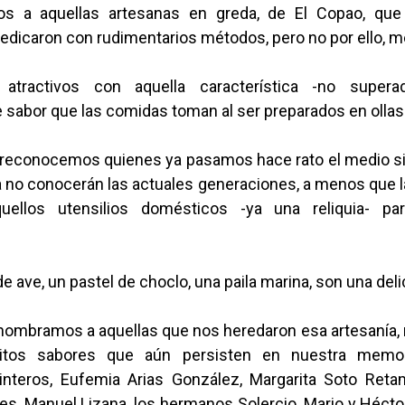
os a aquellas artesanas en greda, de El Copao, qu
edicaron con rudimentarios métodos, pero no por ello, 
 atractivos con aquella característica -no super
 sabor que las comidas toman al ser preparados en ollas 
reconocemos quienes ya pasamos hace rato el medio sig
 no conocerán las actuales generaciones, a menos que l
uellos utensilios domésticos -ya una reliquia- pa
e ave, un pastel de choclo, una paila marina, son una delic
, nombramos a aquellas que nos heredaron esa artesanía,
itos sabores que aún persisten en nuestra memor
nteros, Eufemia Arias González, Margarita Soto Reta
s, Manuel Lizana, los hermanos Solercio, Mario y Hécto