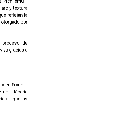
de Pichilemu—
laro y textura
ue reflejan la
n otorgado por
l proceso de
viva gracias a
a en Francia,
de una década
das aquellas