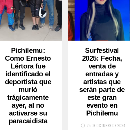
Pichilemu:
Surfestival
Como Ernesto
2025: Fecha,
Lértora fue
venta de
identificado el
entradas y
deportista que
artistas que
murió
serán parte de
trágicamente
este gran
ayer, al no
evento en
activarse su
Pichilemu
paracaidista
25 DE OCTUBRE DE 2024