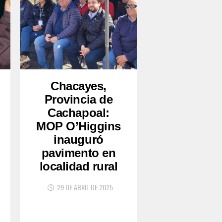
Chacayes,
Provincia de
Cachapoal:
MOP O’Higgins
inauguró
pavimento en
localidad rural
29 DE ABRIL DE 2025