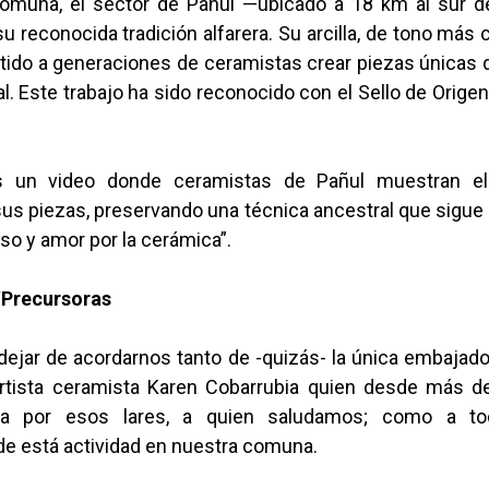
omuna, el sector de Pañul —ubicado a 18 km al sur 
u reconocida tradición alfarera. Su arcilla, de tono más c
itido a generaciones de ceramistas crear piezas únicas q
al. Este trabajo ha sido reconocido con el Sello de Orige
 un video donde ceramistas de Pañul muestran e
us piezas, preservando una técnica ancestral que sigue 
o y amor por la cerámica”.
Precursoras
ejar de acordarnos tanto de -quizás- la única embajador
artista ceramista Karen Cobarrubia quien desde más 
da por esos lares, a quien saludamos; como a to
de está actividad en nuestra comuna.