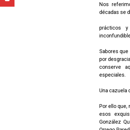
Nos referim
décadas se d
prácticos y
inconfundible
Sabores que 
por desgracia
conserve aq
especiales.
Una cazuela d
Por ello que
esos exquis
González Qui
Orrego Parede