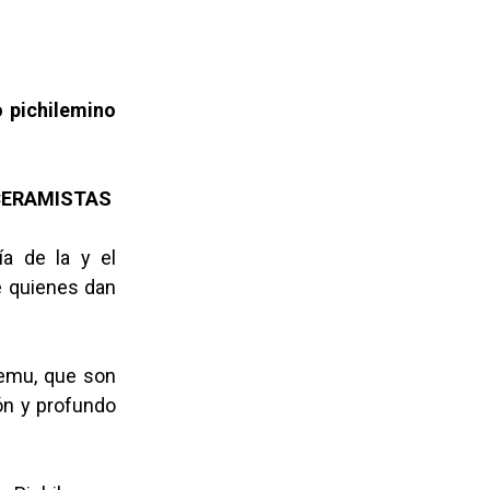
o pichilemino
 CERAMISTAS
a de la y el
de quienes dan
lemu, que son
ón y profundo