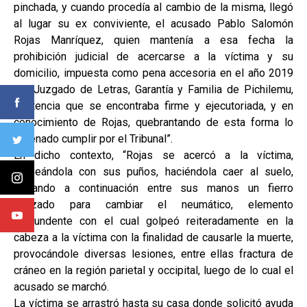
pinchada, y cuando procedía al cambio de la misma, llegó
al lugar su ex conviviente, el acusado Pablo Salomón
Rojas Manríquez, quien mantenía a esa fecha la
prohibición judicial de acercarse a la víctima y su
domicilio, impuesta como pena accesoria en el año 2019
del Juzgado de Letras, Garantía y Familia de Pichilemu,
sentencia que se encontraba firme y ejecutoriada, y en
conocimiento de Rojas, quebrantando de esta forma lo
ordenado cumplir por el Tribunal”.
En dicho contexto, “Rojas se acercó a la víctima,
golpeándola con sus puños, haciéndola caer al suelo,
tomando a continuación entre sus manos un fierro
utilizado para cambiar el neumático, elemento
contundente con el cual golpeó reiteradamente en la
cabeza a la víctima con la finalidad de causarle la muerte,
provocándole diversas lesiones, entre ellas fractura de
cráneo en la región parietal y occipital, luego de lo cual el
acusado se marchó.
La víctima se arrastró hasta su casa donde solicitó ayuda