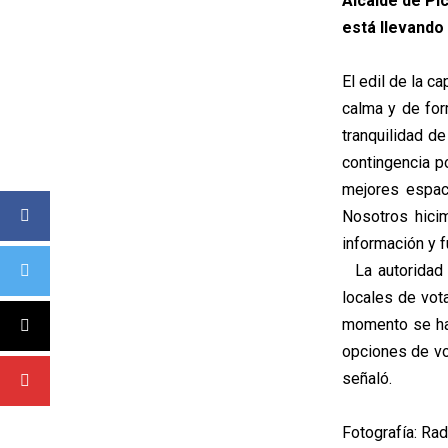
Alcalde de Pi
está llevando 
El edil de la c
calma y de for
tranquilidad de
contingencia p
mejores espac
Nosotros hicim
información y f
La autoridad 
locales de vot
momento se ha m
opciones de vot
señaló.
Fotografía: Rad