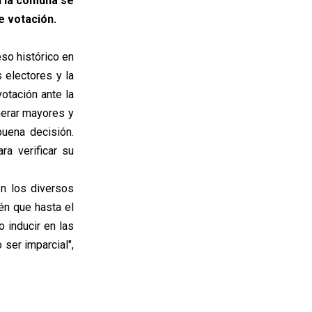
n la comuna se
e votación.
eso histórico en
 electores y la
votación ante la
nerar mayores y
uena decisión.
ra verificar su
n los diversos
én que hasta el
o inducir en las
 ser imparcial",