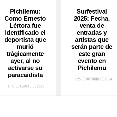
Pichilemu:
Surfestival
Como Ernesto
2025: Fecha,
Lértora fue
venta de
identificado el
entradas y
deportista que
artistas que
murió
serán parte de
trágicamente
este gran
ayer, al no
evento en
activarse su
Pichilemu
paracaidista
25 DE OCTUBRE DE 2024
17 DE AGOSTO DE 2025