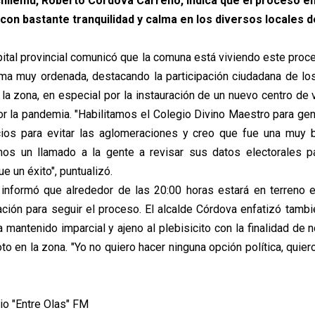
chilemu, Roberto Córdova Carreño, indica que el proceso e
con bastante tranquilidad y calma en los diversos locales d
apital provincial comunicó que la comuna está viviendo este proc
ma muy ordenada, destacando la participación ciudadana de los
 la zona, en especial por la instauración de un nuevo centro de 
or la pandemia. "Habilitamos el Colegio Divino Maestro para ge
ios para evitar las aglomeraciones y creo que fue una muy b
os un llamado a la gente a revisar sus datos electorales pa
ue un éxito", puntualizó.
informó que alrededor de las 20:00 horas estará en terreno e
ación para seguir el proceso. El alcalde Córdova enfatizó tambi
antenido imparcial y ajeno al plebisicito con la finalidad de n
o en la zona. "Yo no quiero hacer ninguna opción política, quiero
io "Entre Olas" FM