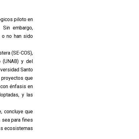
ógicos piloto en
. Sin embargo,
, o no han sido
ostera (SE-COS),
o (UNAB) y del
iversidad Santo
e proyectos que
 con énfasis en
doptadas, y las
ce, concluye que
 sea para fines
los ecosistemas