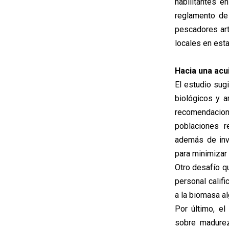
habilitantes e
reglamento de
pescadores art
locales en esta
Hacia una acu
El estudio sug
biológicos y 
recomendacion
poblaciones r
además de inve
para minimizar 
Otro desafío qu
personal calif
a la biomasa al
Por último, e
sobre madurez