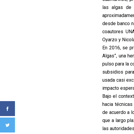
las algas de 
aproximadamen
desde banco na
coautores UNA
Oyarzo y Nicolá
En 2016, se pr
Algas”, una he
pulso para la 
subsidios para
usada casi excl
impacto espera
Bajo el context
hacia técnicas
de acuerdo a l
que a largo pl
las autoridades