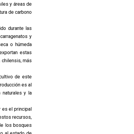
iles y áreas de
tura de carbono
ido durante las
 carragenatos y
 seca o húmeda
exportan estas
a chilensis, más
cultivo de este
producción es al
 naturales y la
 es el principal
estos recursos,
 de los bosques
to al estado de