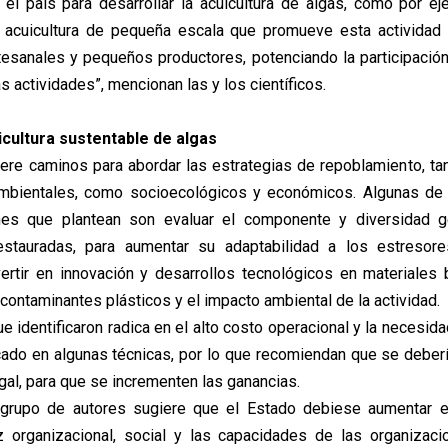
n el país para desarrollar la acuicultura de algas, como por e
 acuicultura de pequeña escala que promueve esta actividad 
esanales y pequeños productores, potenciando la participaci
s actividades”, mencionan las y los científicos.
icultura sustentable de algas
iere caminos para abordar las estrategias de repoblamiento, ta
ambientales, como socioecológicos y económicos. Algunas de l
es que plantean son evaluar el componente y diversidad g
estauradas, para aumentar su adaptabilidad a los estresore
rtir en innovación y desarrollos tecnológicos en materiales
contaminantes plásticos y el impacto ambiental de la actividad.
e identificaron radica en el alto costo operacional y la necesid
icado en algunas técnicas, por lo que recomiendan que se deberí
gal, para que se incrementen las ganancias.
l grupo de autores sugiere que el Estado debiese aumentar e
 organizacional, social y las capacidades de las organizac