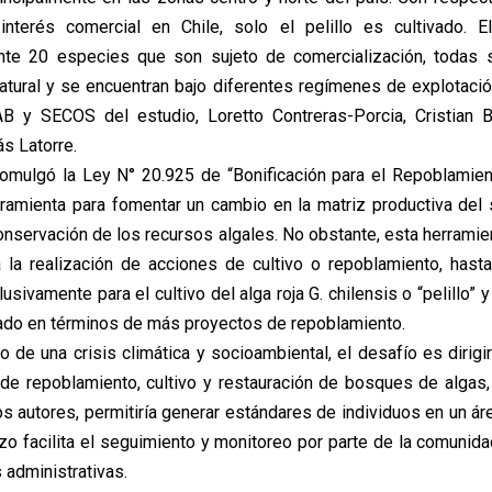
interés comercial en Chile, solo el pelillo es cultivado. E
te 20 especies que son sujeto de comercialización, todas 
tural y se encuentran bajo diferentes regímenes de explotación
B y SECOS del estudio, Loretto Contreras-Porcia, Cristian Bu
s Latorre.
omulgó la Ley N° 20.925 de “Bonificación para el Repoblamien
rramienta para fomentar un cambio en la matriz productiva del 
conservación de los recursos algales. No obstante, esta herramie
 la realización de acciones de cultivo o repoblamiento, hast
usivamente para el cultivo del alga roja G. chilensis o “pelillo” y
do en términos de más proyectos de repoblamiento.
o de una crisis climática y socioambiental, el desafío es dirig
 de repoblamiento, cultivo y restauración de bosques de algas,
os autores, permitiría generar estándares de individuos en un ár
azo facilita el seguimiento y monitoreo por parte de la comunida
 administrativas.