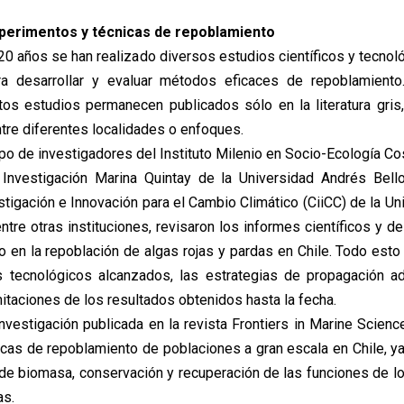
perimentos y técnicas de repoblamiento
20 años se han realizado diversos estudios científicos y tecnol
ra desarrollar y evaluar métodos eficaces de repoblamiento
s estudios permanecen publicados sólo en la literatura gris
re diferentes localidades o enfoques.
upo de investigadores del Instituto Milenio en Socio-Ecología C
 Investigación Marina Quintay de la Universidad Andrés Bell
stigación e Innovación para el Cambio Climático (CiiCC) de la Un
ntre otras instituciones, revisaron los informes científicos y d
o en la repoblación de algas rojas y pardas en Chile. Todo esto
s tecnológicos alcanzados, las estrategias de propagación a
mitaciones de los resultados obtenidos hasta la fecha.
investigación publicada en la revista Frontiers in Marine Scien
nicas de repoblamiento de poblaciones a gran escala en Chile, ya
de biomasa, conservación y recuperación de las funciones de 
as.