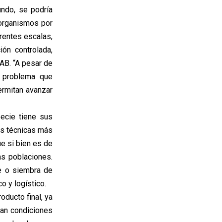
ndo, se podría
 organismos por
erentes escalas,
ón controlada,
AB. “A pesar de
l problema que
rmitan avanzar
ecie tiene sus
las técnicas más
e si bien es de
as poblaciones.
te o siembra de
o y logístico.
oducto final, ya
ran condiciones