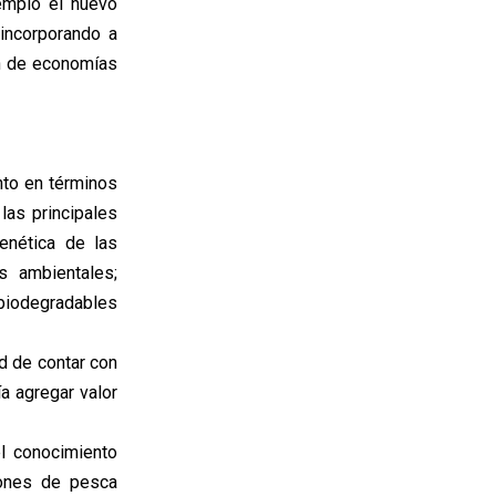
jemplo el nuevo
incorporando a
ón de economías
nto en términos
as principales
enética de las
s ambientales;
 biodegradables
ad de contar con
a agregar valor
l conocimiento
iones de pesca