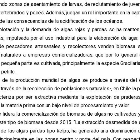
ando zonas de asentamiento de larvas, de reclutamiento de juven
nvertebrados y peces. Además, juegan un rol importante en la cap
 de las consecuencias de la acidificación de los océanos.
xplotación y la demanda de algas rojas y pardas se ha manten
s, impulsada por el uso industrial para la elaboración de agar,
nde pescadores artesanales y recolectores venden biomasa
naturales a empresas comercializadoras, que por lo general 
 pequeña parte es cultivada, principalmente la especie Gracilari
pelillo.
 de la producción mundial de algas se produce a través del 
 través de la recolección de poblaciones naturales-, en Chile la 
cteriza por ser extractiva mediante la explotación de praderas
la materia prima con un bajo nivel de procesamiento y valor.
 lidera la comercialización de biomasa de algas no cultivadas y
ste tipo de biomasa desde 2015. “La extracción desmedida de 
 de las algas pardas tipo kelps, ha generado una disminución
incipalmente en las zonas centro y norte del país. Con respec