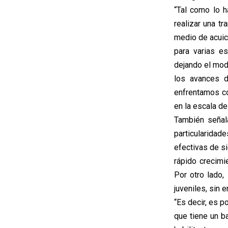
“Tal como lo 
realizar una t
medio de acuicu
para varias e
dejando el mod
los avances d
enfrentamos c
en la escala de 
También señal
particularidade
efectivas de s
rápido crecimi
Por otro lado,
juveniles, sin 
“Es decir, es p
que tiene un b