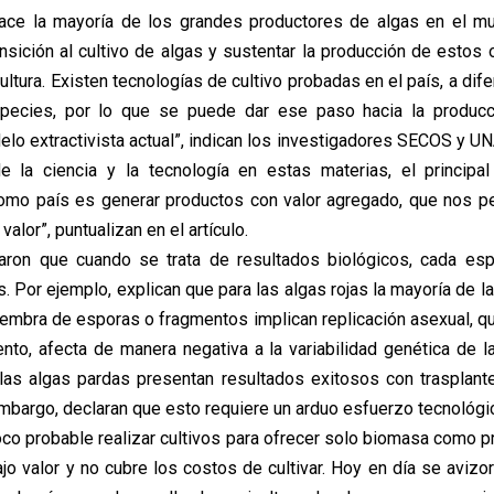
hace la mayoría de los grandes productores de algas en el mu
ransición al cultivo de algas y sustentar la producción de estos
ltura. Existen tecnologías de cultivo probadas en el país, a dif
species, por lo que se puede dar ese paso hacia la producci
elo extractivista actual”, indican los investigadores SECOS y UN
e la ciencia y la tecnología en estas materias, el principa
omo país es generar productos con valor agregado, que nos pe
valor”, puntualizan en el artículo.
aron que cuando se trata de resultados biológicos, cada esp
s. Por ejemplo, explican que para las algas rojas la mayoría de 
iembra de esporas o fragmentos implican replicación asexual, qu
ento, afecta de manera negativa a la variabilidad genética de l
 las algas pardas presentan resultados exitosos con trasplan
embargo, declaran que esto requiere un arduo esfuerzo tecnológic
oco probable realizar cultivos para ofrecer solo biomasa como pr
ajo valor y no cubre los costos de cultivar. Hoy en día se avizo