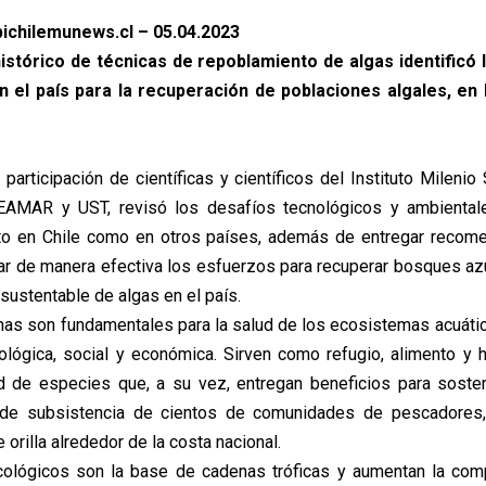
ichilemunews.cl – 05.04.2023
histórico de técnicas de repoblamiento de algas identificó 
n el país para la recuperación de poblaciones algales, en 
 participación de científicas y científicos del Instituto Milen
AMAR y UST, revisó los desafíos tecnológicos y ambiental
nto en Chile como en otros países, además de entregar recom
ar de manera efectiva los esfuerzos para recuperar bosques az
 sustentable de algas en el país.
nas son fundamentales para la salud de los ecosistemas acuáti
ológica, social y económica. Sirven como refugio, alimento y h
d de especies que, a su vez, entregan beneficios para soste
 de subsistencia de cientos de comunidades de pescadores
 orilla alrededor de la costa nacional.
cológicos son la base de cadenas tróficas y aumentan la comp