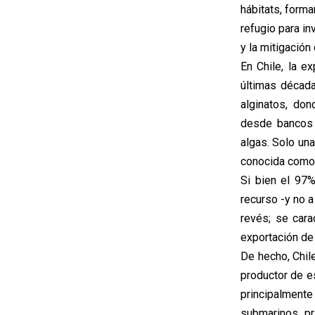
hábitats, form
refugio para i
y la mitigación
En Chile, la e
últimas década
alginatos, do
desde bancos 
algas. Solo una
conocida como 
Si bien el 97%
recurso -y no a
revés; se cara
exportación de 
De hecho, Chile
productor de e
principalmente
submarinos, pr