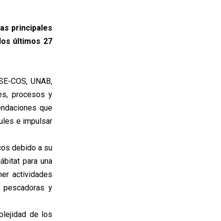
las principales
los últimos 27
io SE-COS, UNAB,
es, procesos y
endaciones que
ules e impulsar
cos debido a su
ábitat para una
ner actividades
, pescadoras y
lejidad de los