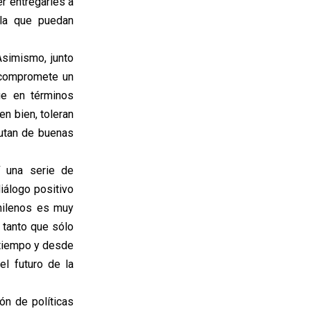
r entregarles a
 la que puedan
Asimismo, junto
 compromete un
ue en términos
n bien, toleran
rutan de buenas
í una serie de
iálogo positivo
hilenos es muy
 tanto que sólo
 tiempo y desde
l futuro de la
ón de políticas