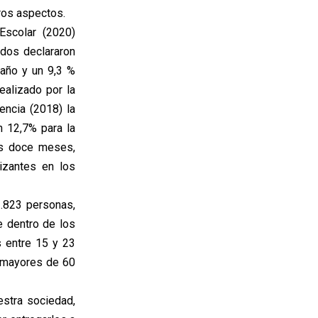
ros aspectos.
Escolar (2020)
ados declararon
 año y un 9,3 %
ealizado por la
encia (2018) la
n 12,7% para la
mos doce meses,
izantes en los
1.823 personas,
e dentro de los
s entre 15 y 23
s mayores de 60
estra sociedad,