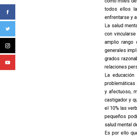
cómo miles de 
todos ellos l
enfrentarse y 
La salud menta
con vinculars
amplio rango 
generales impl
grados razonab
relaciones per
La educación 
problemáticas 
y afectuoso, 
castigador y q
el 10% las ver
pequeños podr
salud mental de
Es por ello qu