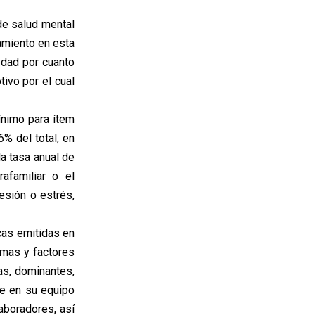
de salud mental
amiento en esta
edad por cuanto
ivo por el cual
nimo para ítem
% del total, en
la tasa anual de
afamiliar o el
esión o estrés,
cas emitidas en
umas y factores
as, dominantes,
te en su equipo
aboradores, así