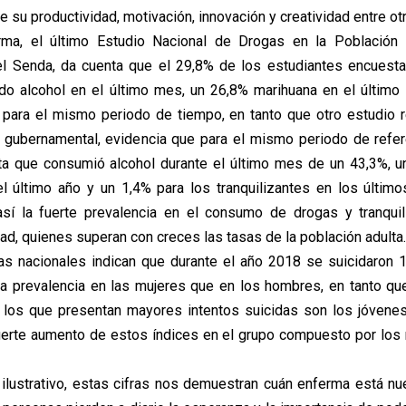
 su productividad, motivación, innovación y creatividad entre ot
a, el último Estudio Nacional de Drogas en la Población 
el Senda, da cuenta que el 29,8% de los estudiantes encuest
o alcohol en el último mes, un 26,8% marihuana en el último
s para el mismo periodo de tiempo, en tanto que otro estudio r
gubernamental, evidencia que para el mismo periodo de refer
ta que consumió alcohol durante el último mes de un 43,3%, u
l último año y un 1,4% para los tranquilizantes en los últi
sí la fuerte prevalencia en el consumo de drogas y tranquil
d, quienes superan con creces las tasas de la población adulta.
as nacionales indican que durante el año 2018 se suicidaron 
a prevalencia en las mujeres que en los hombres, en tanto qu
 los que presentan mayores intentos suicidas son los jóvene
uerte aumento de estos índices en el grupo compuesto por lo
 ilustrativo, estas cifras nos demuestran cuán enferma está nu