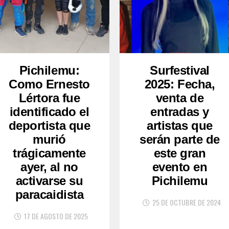
Pichilemu:
Surfestival
Como Ernesto
2025: Fecha,
Lértora fue
venta de
identificado el
entradas y
deportista que
artistas que
murió
serán parte de
trágicamente
este gran
ayer, al no
evento en
activarse su
Pichilemu
paracaidista
25 DE OCTUBRE DE 2024
17 DE AGOSTO DE 2025