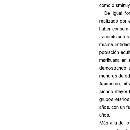
como disminuye
De igual form
realizado por 
haber consumid
tranquilizante
misma entidad 
población adul
marihuana en e
demostrando a
menores de eda
Asimismo, cifr
siendo mayor l
grupos etarios
años, con un f
años.
Más allá de lo