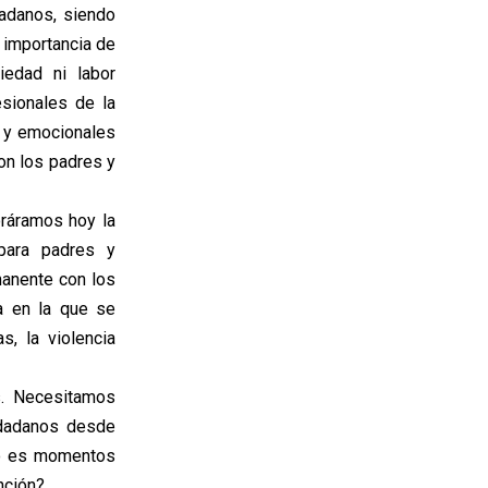
adanos, siendo
 importancia de
iedad ni labor
sionales de la
s y emocionales
on los padres y
oráramos hoy la
 para padres y
manente con los
a en la que se
, la violencia
. Necesitamos
udadanos desde
to es momentos
nción?