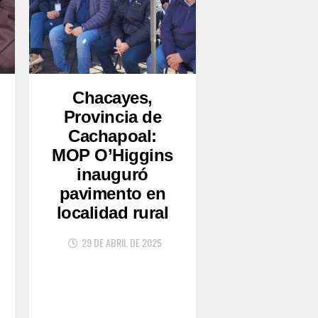
Chacayes,
Provincia de
Cachapoal:
MOP O’Higgins
inauguró
pavimento en
localidad rural
29 DE ABRIL DE 2025