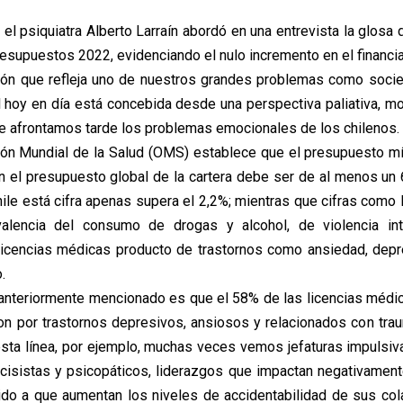
el psiquiatra Alberto Larraín abordó en una entrevista la glosa 
resupuestos 2022, evidenciando el nulo incremento en el financi
ción que refleja uno de nuestros grandes problemas como soci
l hoy en día está concebida desde una perspectiva paliativa, mot
 afrontamos tarde los problemas emocionales de los chilenos.
ón Mundial de la Salud (OMS) establece que el presupuesto mí
n el presupuesto global de la cartera debe ser de al menos un 6
ile está cifra apenas supera el 2,2%; mientras que cifras como 
evalencia del consumo de drogas y alcohol, de violencia intr
licencias médicas producto de trastornos como ansiedad, depr
.
nteriormente mencionado es que el 58% de las licencias médi
on por trastornos depresivos, ansiosos y relacionados con tra
esta línea, por ejemplo, muchas veces vemos jefaturas impulsiv
cisistas y psicopáticos, liderazgos que impactan negativamen
ido a que aumentan los niveles de accidentabilidad de sus col