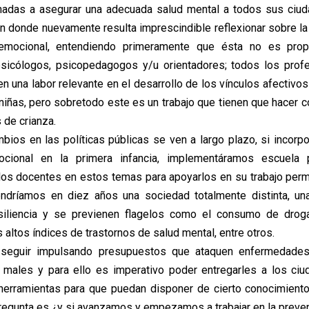
inadas a asegurar una adecuada salud mental a todos sus ciud
en donde nuevamente resulta imprescindible reflexionar sobre la
emocional, entendiendo primeramente que ésta no es prop
psicólogos, psicopedagogos y/u orientadores; todos los profe
en una labor relevante en el desarrollo de los vínculos afectivo
 niñas, pero sobretodo este es un trabajo que tienen que hacer c
 de crianza.
mbios en las políticas públicas se ven a largo plazo, si incorp
cional en la primera infancia, implementáramos escuela
os docentes en estos temas para apoyarlos en su trabajo per
tendríamos en diez años una sociedad totalmente distinta, un
esiliencia y se previenen flagelos como el consumo de drogas
los altos índices de trastornos de salud mental, entre otros.
seguir impulsando presupuestos que ataquen enfermedades
s males y para ello es imperativo poder entregarles a los ci
herramientas para que puedan disponer de cierto conocimien
regunta es ¿y si avanzamos y empezamos a trabajar en la preve