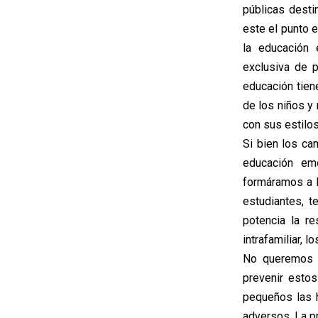
públicas dest
este el punto 
la educación 
exclusiva de 
educación tien
de los niños y
con sus estilos
Si bien los ca
educación emo
formáramos a l
estudiantes, 
potencia la r
intrafamiliar, 
No queremos 
prevenir esto
pequeños las 
adversos. La p