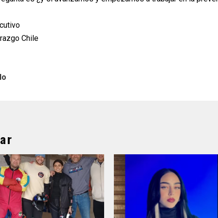
ecutivo
razgo Chile
lo
ar