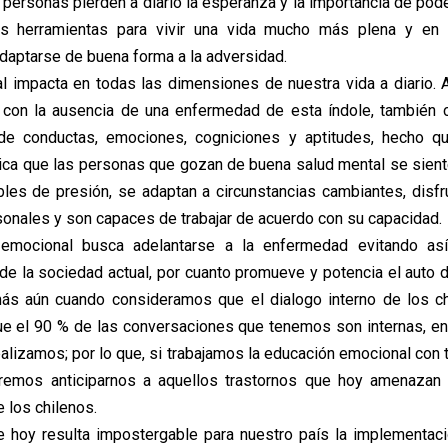
personas pierden a diario la esperanza y la importancia de pode
as herramientas para vivir una vida mucho más plena y en
adaptarse de buena forma a la adversidad.
l impacta en todas las dimensiones de nuestra vida a diario. 
e con la ausencia de una enfermedad de esta índole, también
de conductas, emociones, cogniciones y aptitudes, hecho q
ica que las personas que gozan de buena salud mental se siente
les de presión, se adaptan a circunstancias cambiantes, disf
sonales y son capaces de trabajar de acuerdo con su capacidad.
emocional busca adelantarse a la enfermedad evitando as
de la sociedad actual, por cuanto promueve y potencia el auto d
más aún cuando consideramos que el dialogo interno de los c
ue el 90 % de las conversaciones que tenemos son internas, en
balizamos; por lo que, si trabajamos la educación emocional con
emos anticiparnos a aquellos trastornos que hoy amenazan e
 los chilenos.
e hoy resulta impostergable para nuestro país la implementaci