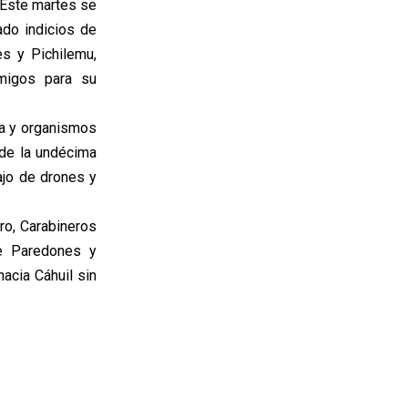
 Este martes se
ado indicios de
es y Pichilemu,
amigos para su
da y organismos
 de la undécima
ajo de drones y
ro, Carabineros
de Paredones y
acia Cáhuil sin