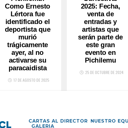
Como Ernesto
2025: Fecha,
Lértora fue
venta de
identificado el
entradas y
deportista que
artistas que
murió
serán parte de
trágicamente
este gran
ayer, al no
evento en
activarse su
Pichilemu
paracaidista
25 DE OCTUBRE DE 2024
17 DE AGOSTO DE 2025
CARTAS AL DIRECTOR
NUESTRO EQ
GALERIA