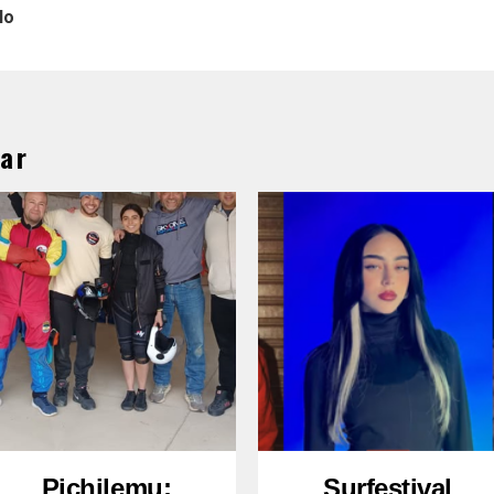
lo
ar
Pichilemu:
Surfestival