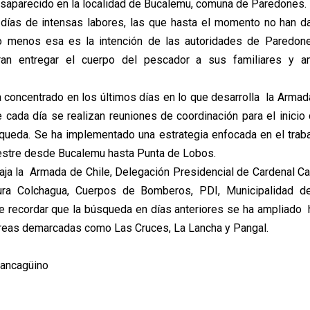
aparecido en la localidad de Bucalemu, comuna de Paredones.
días de intensas labores, las que hasta el momento no han d
 lo menos esa es la intención de las autoridades de Paredon
an entregar el cuerpo del pescador a sus familiares y 
ha concentrado en los últimos días en lo que desarrolla la Arma
 cada día se realizan reuniones de coordinación para el inicio
queda. Se ha implementado una estrategia enfocada en el trab
stre desde Bucalemu hasta Punta de Lobos.
abaja la Armada de Chile, Delegación Presidencial de Cardenal Ca
ura Colchagua, Cuerpos de Bomberos, PDI, Municipalidad 
e recordar que la búsqueda en días anteriores se ha ampliado h
áreas demarcadas como Las Cruces, La Lancha y Pangal.
Rancagüino