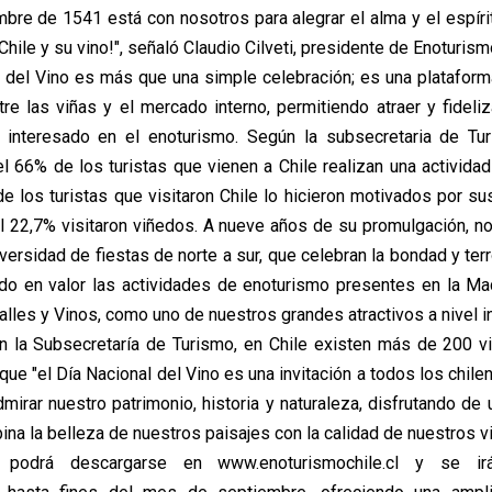
mbre de 1541 está con nosotros para alegrar el alma y el espíri
 Chile y su vino!", señaló Claudio Cilveti, presidente de Enoturism
l del Vino es más que una simple celebración; es una plataform
tre las viñas y el mercado interno, permitiendo atraer y fideliz
interesado en el enoturismo. Según la subsecretaria de Tur
 66% de los turistas que vienen a Chile realizan una actividad 
e los turistas que visitaron Chile lo hicieron motivados por su
l 22,7% visitaron viñedos. A nueve años de su promulgación, 
versidad de fiestas de norte a sur, que celebran la bondad y ter
do en valor las actividades de enoturismo presentes en la M
lles y Vinos, como uno de nuestros grandes atractivos a nivel in
 la Subsecretaría de Turismo, en Chile existen más de 200 vi
 que "el Día Nacional del Vino es una invitación a todos los chile
dmirar nuestro patrimonio, historia y naturaleza, disfrutando de
na la belleza de nuestros paisajes con la calidad de nuestros vi
o podrá descargarse en www.enoturismochile.cl y se irá