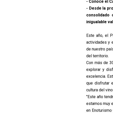
- Conoce el C
- Desde la pr
consolidado 
inigualable va
Este año, el 
actividades y 
de nuestro país
del territorio.
Con más de 30 
explorar y dis
excelencia. Es
que disfrutar
cultura del vino
"Este año tend
estamos muy en
en Enoturismo 