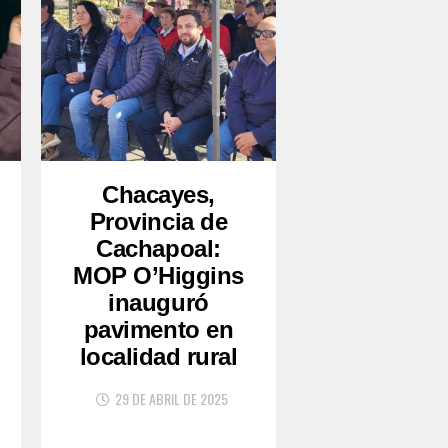
Chacayes,
Provincia de
Cachapoal:
MOP O’Higgins
inauguró
pavimento en
localidad rural
29 DE ABRIL DE 2025