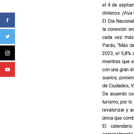
el 4 de septie
chilenos. ¡Viva
El Día Naciona
la conexión en
cada vez más 
Pardo, "Más del
2023, el 5,8% d
mientras que e
con una gran di
suelos, ponien
de Ciudades, Va
De acuerdo con
turismo, por lo
revalorizar y a
única que combi
El calendari