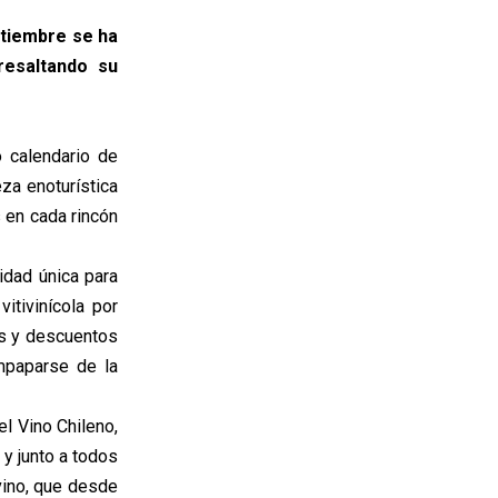
ptiembre se ha
resaltando su
 calendario de
za enoturística
s en cada rincón
idad única para
itivinícola por
as y descuentos
mpaparse de la
l Vino Chileno,
y junto a todos
vino, que desde