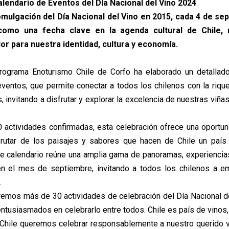
alendario de Eventos del Día Nacional del Vino 2024
omulgación del Día Nacional del Vino en 2015, cada 4 de se
como una fecha clave en la agenda cultural de Chile, 
lor para nuestra identidad, cultura y economía.
Programa Enoturismo Chile de Corfo ha elaborado un detallado
eventos, que permite conectar a todos los chilenos con la rique
, invitando a disfrutar y explorar la excelencia de nuestras viña
actividades confirmadas, esta celebración ofrece una oportun
frutar de los paisajes y sabores que hacen de Chile un país v
te calendario reúne una amplia gama de panoramas, experienci
 en el mes de septiembre, invitando a todos los chilenos a e
.
remos más de 30 actividades de celebración del Día Nacional de
tusiasmados en celebrarlo entre todos. Chile es país de vinos, 
Chile queremos celebrar responsablemente a nuestro querido 