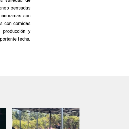
ia variedad de
ciones pensadas
s panoramas son
os con comidas
a producción y
portante fecha.