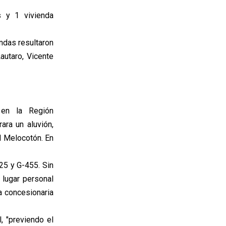
s y 1 vivienda
endas resultaron
autaro, Vicente
 en la Región
ra un aluvión,
l Melocotón. En
-25 y G-455. Sin
 lugar personal
a concesionaria
, "previendo el