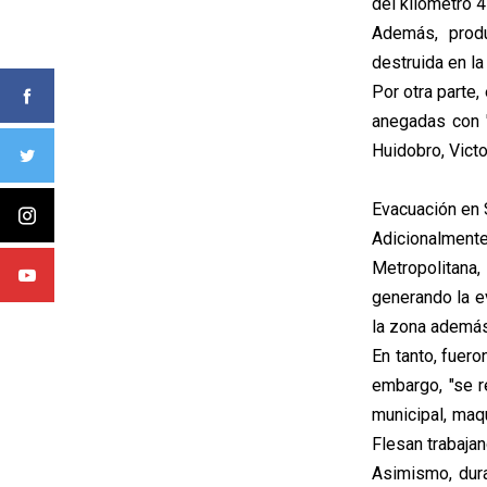
del kilómetro 4
Además, produ
destruida en la
Por otra parte,
anegadas con "
Huidobro, Victo
Evacuación en 
Adicionalmen
Metropolitana
generando la e
la zona además
En tanto, fuero
embargo, "se r
municipal, maq
Flesan trabajan
Asimismo, dura