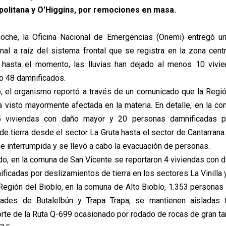
olitana y O'Higgins, por remociones en masa.
noche, la Oficina Nacional de Emergencias (Onemi) entregó un
onal a raíz del sistema frontal que se registra en la zona centr
 hasta el momento, las lluvias han dejado al menos 10 vivi
o 48 damnificados.
, el organismo reportó a través de un comunicado que la Regi
a visto mayormente afectada en la materia. En detalle, en la c
5 viviendas con daño mayor y 20 personas damnificadas 
de tierra desde el sector La Gruta hasta el sector de Cantarrana
e interrumpida y se llevó a cabo la evacuación de personas.
, en la comuna de San Vicente se reportaron 4 viviendas con 
icadas por deslizamientos de tierra en los sectores La Vinilla y
a Región del Biobío, en la comuna de Alto Biobío, 1.353 personas
ades de Butalelbún y Trapa Trapa, se mantienen aisladas 
orte de la Ruta Q-699 ocasionado por rodado de rocas de gran tam