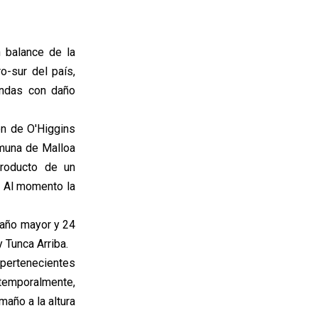
 balance de la
o-sur del país,
endas con daño
ón de O'Higgins
omuna de Malloa
producto de un
. Al momento la
daño mayor y 24
 Tunca Arriba.
 pertenecientes
temporalmente,
año a la altura