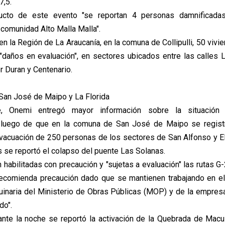
7,5.
cto de este evento "se reportan 4 personas damnificada
 comunidad Alto Malla Malla".
 en la Región de La Araucanía, en la comuna de Collipulli, 50 vivi
daños en evaluación", en sectores ubicados entre las calles L
r Duran y Centenario.
San José de Maipo y La Florida
te, Onemi entregó mayor información sobre la situación
, luego de que en la comuna de San José de Maipo se registra
vacuación de 250 personas de los sectores de San Alfonso y E
 se reportó el colapso del puente Las Solanas.
n habilitadas con precaución y "sujetas a evaluación" las rutas G
ecomienda precaución dado que se mantienen trabajando en el
uinaria del Ministerio de Obras Públicas (MOP) y de la empres
do".
nte la noche se reportó la activación de la Quebrada de Macul