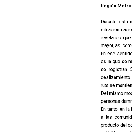
Región Metrop
Durante esta 
situación naci
revelando que
mayor, así com
En ese sentido
es la que se h
se registran 
deslizamiento 
ruta se mantien
Del mismo modo
personas damnif
En tanto, en l
a las comunid
producto del c