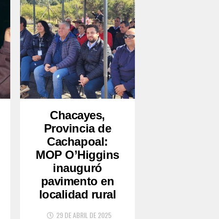
Chacayes,
Provincia de
Cachapoal:
MOP O’Higgins
inauguró
pavimento en
localidad rural
29 DE ABRIL DE 2025