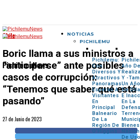
Chile
NOTICIAS
PICHILEMU
Boric llama a sus ministros a
Pichilemu:
Pichil
PichilemuNews
“anticiparse” ante posibles
Con
Año D
Diversos Y
Realiz
casos de corrupción:
Atractivos
Y -tam
Panoramas
Un Añ
“Tenemos que saber qué está
Esperan A
De Dil
Visitantes
E Inac
pasando”
En
En La
Principal
Defen
Balneario
Terren
27 de Junio de 2023
De La
Munici
Región De
Bienes
O’Higgins
Nacion
De Us