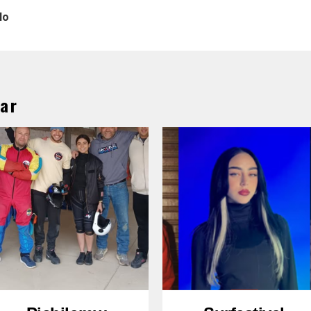
lo
ar