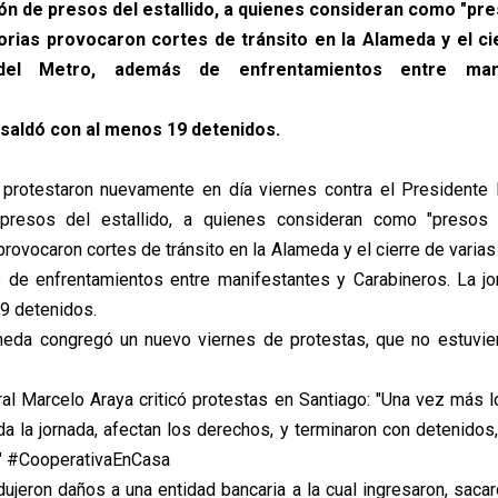
ión de presos del estallido, a quienes consideran como "pre
rias provocaron cortes de tránsito en la Alameda y el ci
del Metro, además de enfrentamientos entre man
 saldó con al menos 19 detenidos.
protestaron nuevamente en día viernes contra el Presidente 
 presos del estallido, a quienes consideran como "presos p
rovocaron cortes de tránsito en la Alameda y el cierre de varia
 de enfrentamientos entre manifestantes y Carabineros. La jo
9 detenidos.
meda congregó un nuevo viernes de protestas, que no estuvie
ral Marcelo Araya criticó protestas en Santiago: "Una vez más l
da la jornada, afectan los derechos, y terminaron con detenidos,
" #CooperativaEnCasa
dujeron daños a una entidad bancaria a la cual ingresaron, sacar