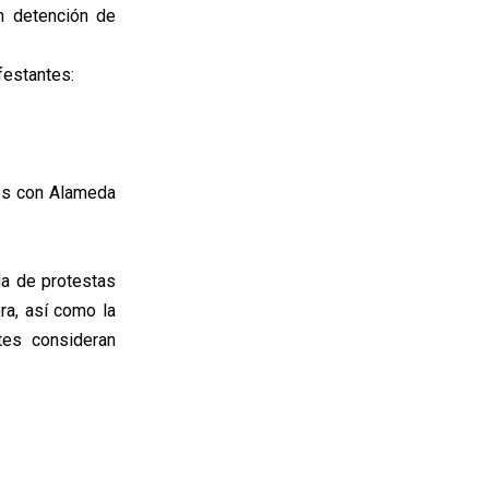
n detención de
festantes:
res con Alameda
da de protestas
ra, así como la
tes consideran