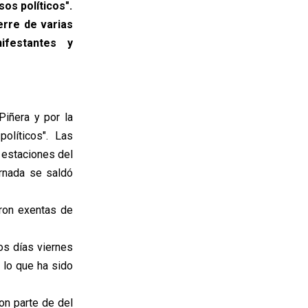
sos políticos".
erre de varias
ifestantes y
Piñera y por la
olíticos". Las
s estaciones del
rnada se saldó
ron exentas de
os días viernes
 lo que ha sido
on parte de del