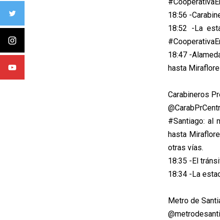
#Cooperativa
18:56 -Carabin
18:52 -La est
#Cooperativa
18:47 -Alameda
hasta Miraflor
Carabineros Pr
@CarabPrCentr
#Santiago: al
hasta Miraflor
otras vías.
18:35 -El trán
18:34 -La estac
Metro de Santi
@metrodesant