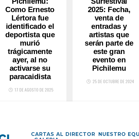
Pichilemu:
Surfestival
Como Ernesto
2025: Fecha,
Lértora fue
venta de
identificado el
entradas y
deportista que
artistas que
murió
serán parte de
trágicamente
este gran
ayer, al no
evento en
activarse su
Pichilemu
paracaidista
25 DE OCTUBRE DE 2024
17 DE AGOSTO DE 2025
CARTAS AL DIRECTOR
NUESTRO EQ