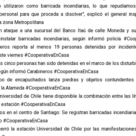
lo utilizaron como barricada incendiarias, lo que repudiamo
personal para que proceda a disolver", explicó el general in
la zona Metropolitana
n ataque a una sucursal del Banco Itaú de calle Moneda y su 
 instalar barricadas incendiarias, según informó policía #Co
neros reporta al menos 19 personas detenidas por incident
ste viernes #CooperativaEnCasa
s cinco personas han sido detenidas en el marco de los disturbi
egún informó Carabineros #CooperativaEnCasa
po de encapuchados lanza piedras y objetos contundentes
n la Alameda #CooperativaEnCasa
niversidad de Chile tiene disponible la combinación entre las lí
la estación #CooperativaEnCasa
ios en el centro de Santiago: Se registran barricadas incendiari
io #CooperativaEnCasa
erró la estación Universidad de Chile por las manifestaciones