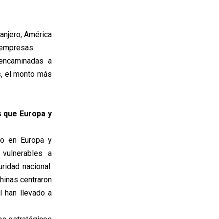
ranjero, América
 empresas.
 encaminadas a
s, el monto más
s que Europa y
io en Europa y
 vulnerables a
ridad nacional.
hinas centraron
l han llevado a