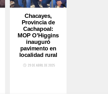
Chacayes,
Provincia de
Cachapoal:
MOP O’Higgins
inauguró
pavimento en
localidad rural
29 DE ABRIL DE 2025