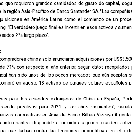
as que requieren grandes cantidades de gasto de capital, seg
 la región Asia-Pacífico de Banco Santander SA. "Las compañías
quisiciones en América Latina como el comienzo de un pro
ung. "El verdadero juego final es invertir en esos activos y aument
esados ??a largo plazo".
o
 compradores chinos solo anunciaron adquisiciones por US$3.50
 de 71% con respecto al año anterior, según datos recopilados
ugal han sido unos de los pocos mercados que aún aceptan su
compró en agosto 13 activos de parques solares españoles p
ivas para los acuerdos extranjeros de China en España, Port
 siendo positivas para 2021 y los años siguientes", seña
inanzas corporativas en Asia de Banco Bilbao Vizcaya Argentar
 interesantes disponibles, incluidos algunos grandes activo
as que luchan contra las tensiones geopolíticas en el extr