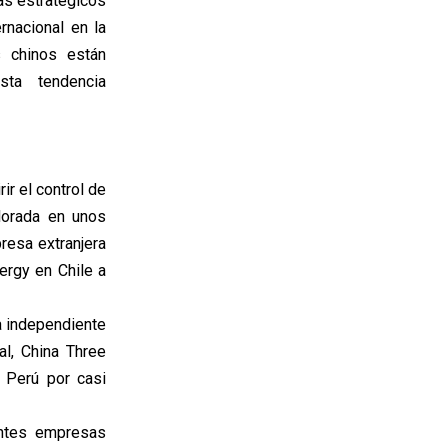
tas estratégicos
rnacional en la
s chinos están
sta tendencia
ir el control de
alorada en unos
resa extranjera
ergy en Chile a
a independiente
al, China Three
 Perú por casi
antes empresas