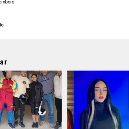
oomberg
lo
ar