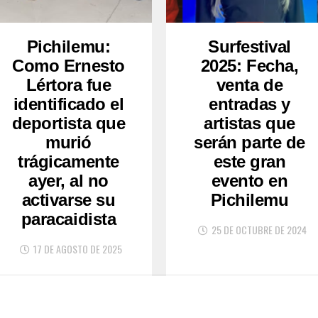
Pichilemu:
Surfestival
Como Ernesto
2025: Fecha,
Lértora fue
venta de
identificado el
entradas y
deportista que
artistas que
murió
serán parte de
trágicamente
este gran
ayer, al no
evento en
activarse su
Pichilemu
paracaidista
25 DE OCTUBRE DE 2024
17 DE AGOSTO DE 2025