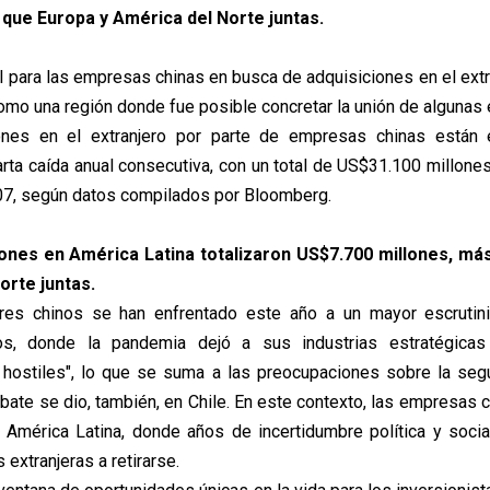
 que Europa y América del Norte juntas.
il para las empresas chinas en busca de adquisiciones en el ext
como una región donde fue posible concretar la unión de algunas
ones en el extranjero por parte de empresas chinas están
uarta caída anual consecutiva, con un total de US$31.100 millone
07, según datos compilados por Bloomberg.
ones en América Latina totalizaron US$7.700 millones, má
orte juntas.
es chinos se han enfrentado este año a un mayor escrutin
s, donde la pandemia dejó a sus industrias estratégicas
 hostiles", lo que se suma a las preocupaciones sobre la segu
ate se dio, también, en Chile. En este contexto, las empresas c
 América Latina, donde años de incertidumbre política y socia
extranjeras a retirarse.