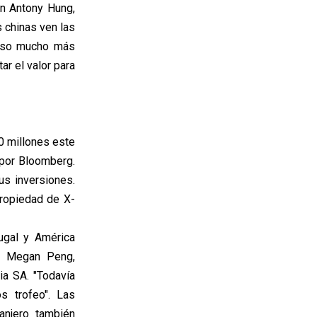
ún Antony Hung,
 chinas ven las
ceso mucho más
ar el valor para
0 millones este
 por Bloomberg.
s inversiones.
ropiedad de X-
ugal y América
ló Megan Peng,
ia SA. "Todavía
s trofeo". Las
anjero también