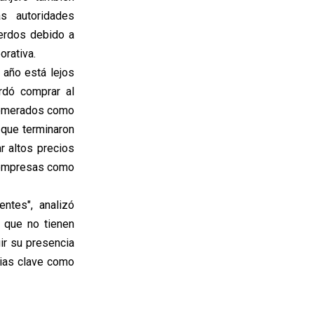
s autoridades
erdos debido a
orativa.
 año está lejos
rdó comprar al
lomerados como
 que terminaron
r altos precios
n empresas como
ntes", analizó
s que no tienen
ir su presencia
rias clave como