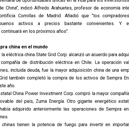
ventana de oportunidades únicas en la vida para los inversionis
de China", indicó Alfredo Arahuetes, profesor de economía inte
ontificia Comillas de Madrid. Añadió que "los compradore
buenos activos a precios bastante convenientes. Y e
continuará en los próximos años".
pra china en el mundo
la eléctrica china State Grid Corp. alcanzó un acuerdo para adquir
compañía de distribución eléctrica en Chile. La operación v
nes, incluida deuda, fue la mayor adquisición china de una emp
 Grid también completó la compra de los activos de Sempra En
ste año.
estatal China Power Investment Corp. compró la mayor compañí
ovable del país, Zuma Energía. Otro gigante energético estat
 había adquirido anteriormente las operaciones de Sempra en
nes.
chinas tienen la potencia de fuego para invertir en import