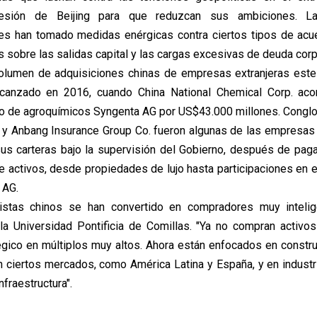
resión de Beijing para que reduzcan sus ambiciones. La
es han tomado medidas enérgicas contra ciertos tipos de acu
 sobre las salidas capital y las cargas excesivas de deuda corp
olumen de adquisiciones chinas de empresas extranjeras este
canzado en 2016, cuando China National Chemical Corp. aco
izo de agroquímicos Syngenta AG por US$43.000 millones. Cong
y Anbang Insurance Group Co. fueron algunas de las empresas
s carteras bajo la supervisión del Gobierno, después de paga
de activos, desde propiedades de lujo hasta participaciones e
 AG.
nistas chinos se han convertido en compradores muy intelige
la Universidad Pontificia de Comillas. "Ya no compran activo
égico en múltiplos muy altos. Ahora están enfocados en constru
en ciertos mercados, como América Latina y España, y en indust
infraestructura".