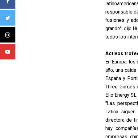
latinoamerican
responsable de
fusiones y ad
grande", dijo H
todos los inter
Activos trofe
En Europa, los
año, una caída
España y Port
Three Gorges 
Elio Energy SL.
"Las perspect
Latina siguen
directora de f
hay compañías
empresas chin