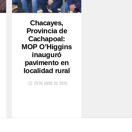
Chacayes,
Provincia de
Cachapoal:
MOP O’Higgins
inauguró
pavimento en
localidad rural
29 DE ABRIL DE 2025