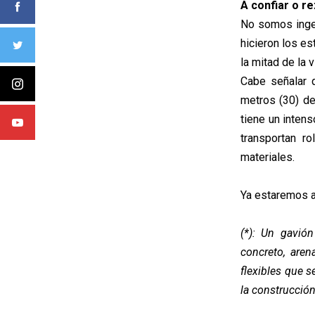
A confiar o r
No somos ingen
hicieron los e
la mitad de la 
Cabe señalar 
metros (30) de
tiene un inten
transportan r
materiales.
Ya estaremos a
(*): Un gavió
concreto, aren
flexibles que s
la construcción