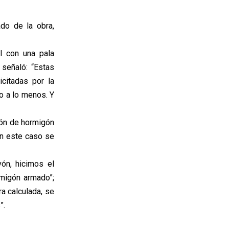
do de la obra,
l con una pala
 señaló: “Estas
icitadas por la
o a lo menos. Y
ión de hormigón
en este caso se
vón, hicimos el
migón armado”;
ra calculada, se
”.