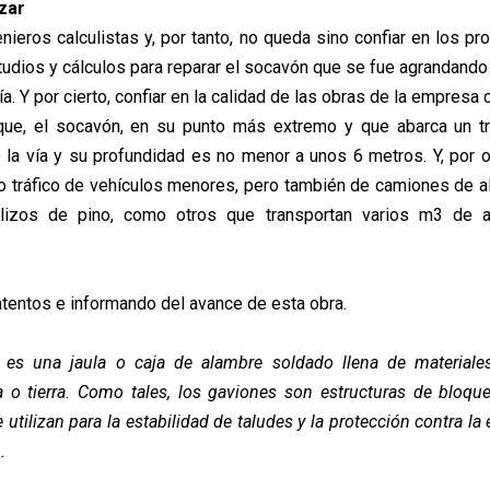
ezar
ieros calculistas y, por tanto, no queda sino confiar en los pr
studios y cálculos para reparar el socavón que se fue agrandand
vía. Y por cierto, confiar en la calidad de las obras de la empresa 
que, el socavón, en su punto más extremo y que abarca un tr
 la vía y su profundidad es no menor a unos 6 metros. Y, por otr
so tráfico de vehículos menores, pero también de camiones de al
ollizos de pino, como otros que transportan varios m3 de ar
tentos e informando del avance de esta obra.
n es una jaula o caja de alambre soldado llena de materiale
a o tierra. Como tales, los gaviones son estructuras de bloqu
e utilizan para la estabilidad de taludes y la protección contra la
.