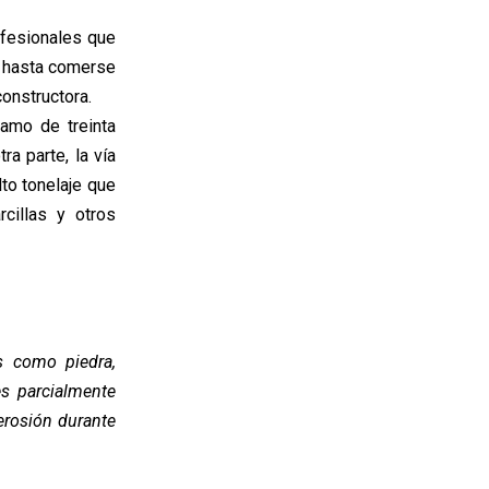
ofesionales que
o hasta comerse
constructora.
amo de treinta
a parte, la vía
to tonelaje que
cillas y otros
s como piedra,
es parcialmente
 erosión durante