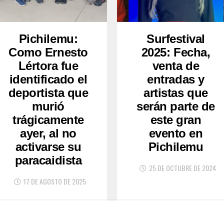
Pichilemu:
Surfestival
Como Ernesto
2025: Fecha,
Lértora fue
venta de
identificado el
entradas y
deportista que
artistas que
murió
serán parte de
trágicamente
este gran
ayer, al no
evento en
activarse su
Pichilemu
paracaidista
25 DE OCTUBRE DE 2024
17 DE AGOSTO DE 2025