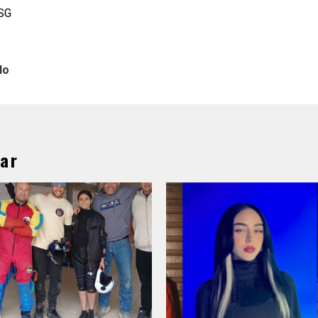
WSG
lo
ar