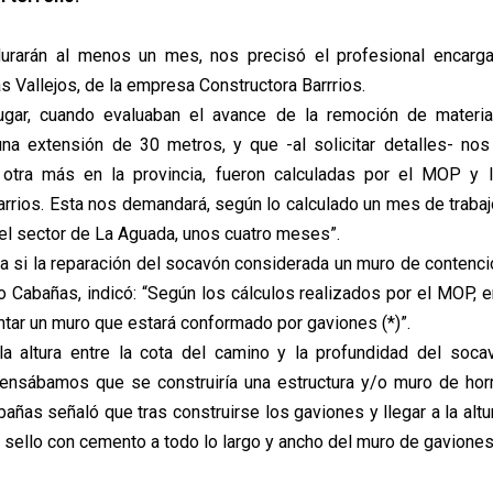
durarán al menos un mes, nos precisó el profesional encarga
 Vallejos, de la empresa Constructora Barrrios.
ugar, cuando evaluaban el avance de la remoción de materia
na extensión de 30 metros, y que -al solicitar detalles- nos
 otra más en la provincia, fueron calculadas por el MOP y l
arrios. Esta nos demandará, según lo calculado un mes de trabaj
 el sector de La Aguada, unos cuatro meses”.
ta si la reparación del socavón considerada un muro de contenc
o Cabañas, indicó: “Según los cálculos realizados por el MOP, 
ntar un muro que estará conformado por gaviones (*)”.
a altura entre la cota del camino y la profundidad del soca
pensábamos que se construiría una estructura y/o muro de hor
bañas señaló que tras construirse los gaviones y llegar a la altu
 sello con cemento a todo lo largo y ancho del muro de gaviones