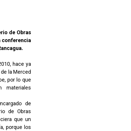
erio de Obras
la conferencia
 Rancagua.
2010, hace ya
a de la Merced
e, por lo que
n materiales
encargado de
erio de Obras
eciera que un
ía, porque los