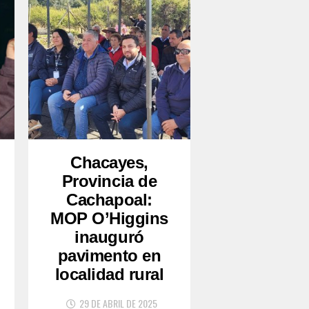
Chacayes,
Provincia de
Cachapoal:
MOP O’Higgins
inauguró
pavimento en
localidad rural
29 DE ABRIL DE 2025