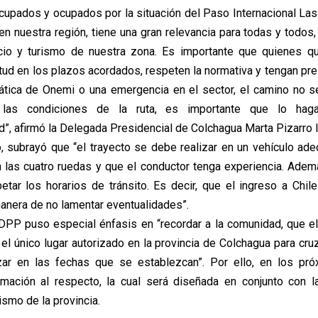
upados y ocupados por la situación del Paso Internacional Las
 en nuestra región, tiene una gran relevancia para todas y todo
io y turismo de nuestra zona. Es importante que quienes quie
itud en los plazos acordados, respeten la normativa y tengan pre
mática de Onemi o una emergencia en el sector, el camino no se 
las condiciones de la ruta, es importante que lo ha
d”, afirmó la Delegada Presidencial de Colchagua Marta Pizarro 
, subrayó que “el trayecto se debe realizar en un vehículo ade
n las cuatro ruedas y que el conductor tenga experiencia. Ad
etar los horarios de tránsito. Es decir, que el ingreso a Chil
anera de no lamentar eventualidades”.
 DPP puso especial énfasis en “recordar a la comunidad, que el 
l único lugar autorizado en la provincia de Colchagua para cruza
zar en las fechas que se establezcan”. Por ello, en los pró
ormación al respecto, la cual será diseñada en conjunto con 
smo de la provincia.