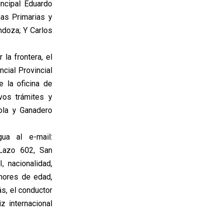
ncipal Eduardo
nas Primarias y
ndoza; Y Carlos
la frontera, el
cial Provincial
e la oficina de
vos trámites y
cola y Ganadero
ua al e-mail:
 Lazo 602, San
 nacionalidad,
enores de edad,
s, el conductor
z internacional