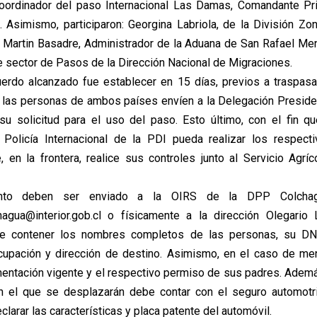
Coordinador del paso Internacional Las Damas, Comandante Pri
Asimismo, participaron: Georgina Labriola, de la División Zo
s Martin Basadre, Administrador de la Aduana de San Rafael Me
e sector de Pasos de la Dirección Nacional de Migraciones.
cuerdo alcanzado fue establecer en 15 días, previos a traspasar 
 las personas de ambos países envíen a la Delegación Presiden
u solicitud para el uso del paso. Esto último, con el fin qu
 Policía Internacional de la PDI pueda realizar los respecti
, en la frontera, realice sus controles junto al Servicio Agrí
ento deben ser enviado a la OIRS de la DPP Colchag
hagua@interior.gob.cl o físicamente a la dirección Olegario
e contener los nombres completos de las personas, su DNI,
ocupación y dirección de destino. Asimismo, en el caso de m
entación vigente y el respectivo permiso de sus padres. Ademá
n el que se desplazarán debe contar con el seguro automotri
clarar las características y placa patente del automóvil.