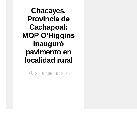
Chacayes,
Provincia de
Cachapoal:
MOP O’Higgins
inauguró
pavimento en
localidad rural
29 DE ABRIL DE 2025