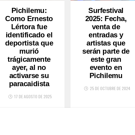
Pichilemu:
Surfestival
Como Ernesto
2025: Fecha,
Lértora fue
venta de
identificado el
entradas y
deportista que
artistas que
murió
serán parte de
trágicamente
este gran
ayer, al no
evento en
activarse su
Pichilemu
paracaidista
25 DE OCTUBRE DE 2024
17 DE AGOSTO DE 2025