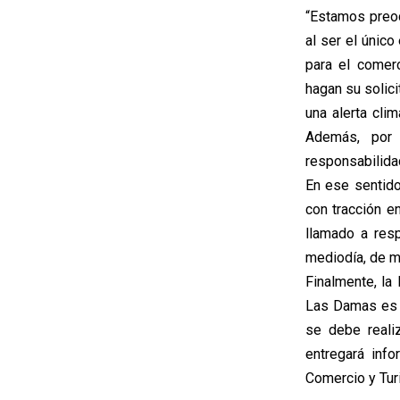
“Estamos preoc
al ser el único
para el comerc
hagan su solic
una alerta cli
Además, por 
responsabilida
En ese sentido
con tracción e
llamado a resp
mediodía, de m
Finalmente, la
Las Damas es e
se debe reali
entregará inf
Comercio y Turi