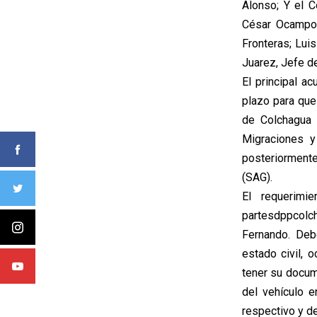
Alonso; Y el 
César Ocampo. 
Fronteras; Lui
Juarez, Jefe d
El principal a
plazo para que
de Colchagua s
Migraciones y
posteriormente
(SAG).
El requerimi
partesdppcolc
Fernando. Deb
estado civil, 
tener su docum
del vehículo e
respectivo y de