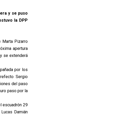
ntera y se puso
sostuvo la DPP
) Marta Pizarro
róxima apertura
 y se extenderá
mpañada por los
refecto Sergio
ciones del paso
uro paso por la
el escuadrón 29
z Lucas Damián