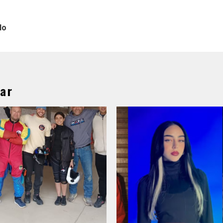
lo
ar