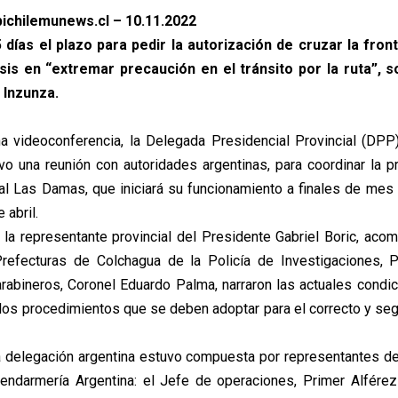
ichilemunews.cl – 10.11.2022
5 días el plazo para pedir la autorización de cruzar la fro
sis en “extremar precaución en el tránsito por la ruta”, 
 Inzunza.
a videoconferencia, la Delegada Presidencial Provincial (DPP
vo una reunión con autoridades argentinas, para coordinar la p
al Las Damas, que iniciará su funcionamiento a finales de mes
 abril.
a, la representante provincial del Presidente Gabriel Boric, aco
Prefecturas de Colchagua de la Policía de Investigaciones, P
arabineros, Coronel Eduardo Palma, narraron las actuales condi
y los procedimientos que se deben adoptar para el correcto y seg
la delegación argentina estuvo compuesta por representantes d
endarmería Argentina: el Jefe de operaciones, Primer Alfére