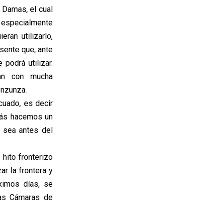
 Damas, el cual
s, especialmente
ran utilizarlo,
sente que, ante
podrá utilizar.
gan con mucha
Inzunza.
cuado, es decir
emás hacemos un
e sea antes del
hito fronterizo
r la frontera y
ximos días, se
las Cámaras de