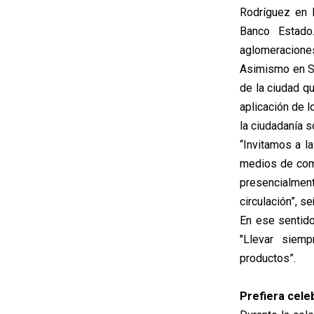
Rodríguez en la
Banco Estado
aglomeraciones 
Asimismo en San
de la ciudad qu
aplicación de l
la ciudadanía s
“Invitamos a la
medios de comp
presencialmente
circulación”, s
En ese sentido
"Llevar siemp
productos”.
Prefiera cele