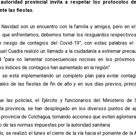
utoridad provincial invita a respetar los protocolos d
nte las fiestas.
 Navidad son un encuentro con la familia y amigos, pero en el
a que enfrentamos, debemos tomar los resguardos respectivos 
in riesgo de contagios del Covid-19”, con estas palabras el
el Cuadra realizó un llamado a la ciudadanía a extremar preca
ad “para no lamentar consecuencias nocivas en los próximos 
os índices de contagios han aumentado en la región”.
 se está implementando un completo plan para evitar contagi
ales de las fiestas de fin de año y en sus días previos, princ
e las policías, el Ejército y funcionarios del Ministerio de
 la provincia, se han desplegado en los diversos puntos de a
 provincia de Colchagua, tomando acciones que eviten aglomerac
 de las normas impuestas por la autoridad sanitaria.
, se realizó el lunes el cierre de la vía hacia el poniente de l