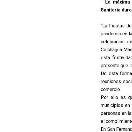
- La máxima a
Sanitaria dura
“La Fiestas de
pandemia en l
celebración s
Colchagua Manu
esta festivid
presente que l
De esta forma
reuniones soci
comercio.
Por ello es qu
municipios en
personas en la
el complimiento
En San Fernando