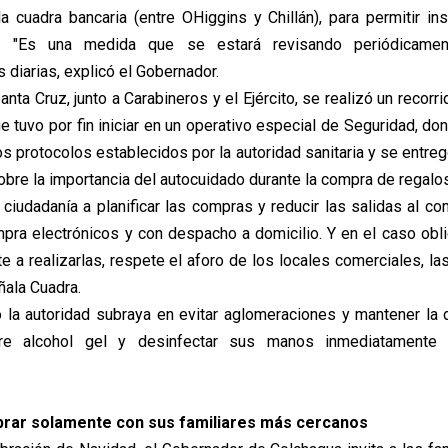
 cuadra bancaria (entre OHiggins y Chillán), para permitir inst
. "Es una medida que se estará revisando periódicamen
diarias, explicó el Gobernador.
ta Cruz, junto a Carabineros y el Ejército, se realizó un recorri
e tuvo por fin iniciar en un operativo especial de Seguridad, do
os protocolos establecidos por la autoridad sanitaria y se entre
obre la importancia del autocuidado durante la compra de regalos
 ciudadanía a planificar las compras y reducir las salidas al co
ra electrónicos y con despacho a domicilio. Y en el caso obli
 a realizarlas, respete el aforo de los locales comerciales, las
eñala Cuadra.
 la autoridad subraya en evitar aglomeraciones y mantener la di
re alcohol gel y desinfectar sus manos inmediatamente 
brar solamente con sus familiares más cercanos