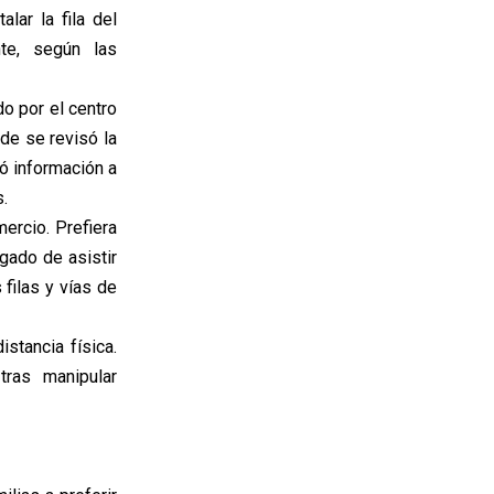
alar la fila del
te, según las
do por el centro
nde se revisó la
gó información a
.
mercio. Prefiera
gado de asistir
 filas y vías de
stancia física.
tras manipular