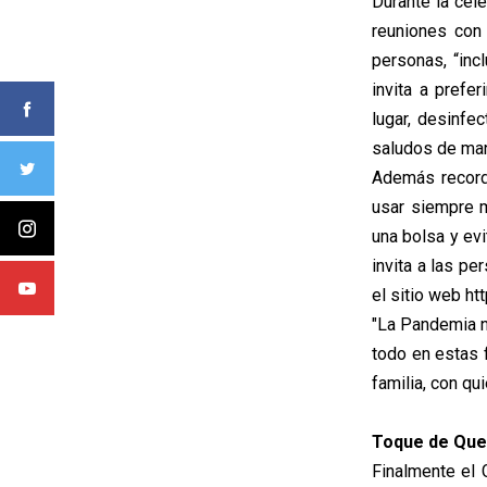
Durante la cele
reuniones con
personas, “inc
invita a prefer
lugar, desinfe
saludos de man
Además recordó
usar siempre m
una bolsa y ev
invita a las p
el sitio web ht
"La Pandemia n
todo en estas 
familia, con q
Toque de Que
Finalmente el 