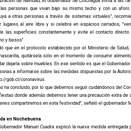
bración de Navidad, el Gobernador de Colchagua invita a las fam
 las personas que vivan bajo su mismo techo y con un afor
luya a otras personas a través de sistemas virtuales”, recom
ir lugares al aire libre y si celebra en espacios cerrados, "ve
cte las superficies constantemente y evite el contacto direct
o y besos".
 que en el protocolo establecido por el Ministerio de Salud
ascarilla, quitársela sólo en el momento de consumir alimento
itar dejarla sobre muebles. En ese sentido es que el Gobernado
ersonas a informarse sobre las medidas dispuestas por la Autorid
tp://gob.cl/coronavirus
o ha concluido, por lo que debemos seguir cuidándonos del Cor
fiestas donde además debemos tener una precaución extra de c
uienes compartiremos en esta festividad", señaló el gobernador 
da en Nochebuena
Gobernador Manuel Cuadra explicó la nueva medida entregada p