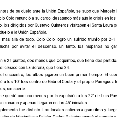
antes de su duelo ante la Unión Española, se supo que Marcelo 
lo Colo renunció a su cargo, desatando más aún la crisis en los 
, los dirigidos por Gustavo Quinteros visitaban el Santa Laura p
duelo a la Unión Española.
 más allá de todo, Colo Colo logró un sufrido triunfo por 2-
 lucha por evitar el descenso. En tanto, los hispanos no ga
an a 21 puntos, dos menos que Coquimbo, que tiene dos partid
l clásico con La Serena, que tiene 24.
del encuentro, los albos jugaron un buen primer tiempo. El cue
ó a los 10' tras centro de Gabriel Costa y el propio Parraguez 
es, sin suerte.
 se quedó con uno menos por la expulsión a los 22' de Luis P
ccionaron y apenas llegaron en los 45' iniciales.
plemento fue distinto. Los locales salieron a gran ritmo y lueg
a alba de Maximiliano Falcón, Carlos Palacios marcó el empate a 