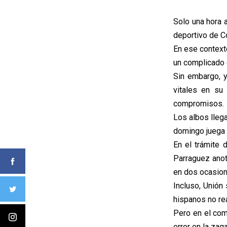
Solo una hora 
deportivo de Co
En ese contexto
un complicado 
Sin embargo, y
vitales en su
compromisos.
Los albos lleg
domingo juega e
En el trámite 
Parraguez anot
en dos ocasion
Incluso, Unión
hispanos no rea
Pero en el com
error en la zag