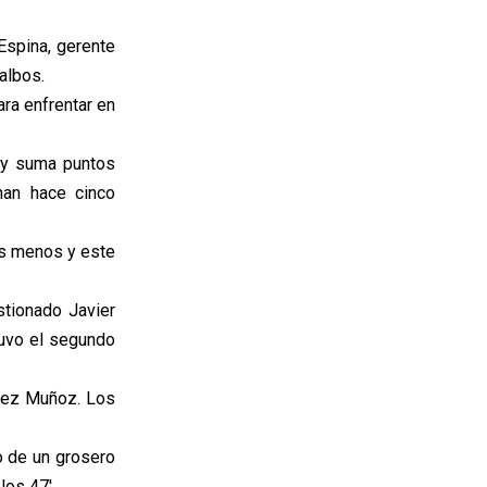
Espina, gerente
albos.
ara enfrentar en
1 y suma puntos
nan hace cinco
os menos y este
stionado Javier
tuvo el segundo
avez Muñoz. Los
o de un grosero
los 47'.