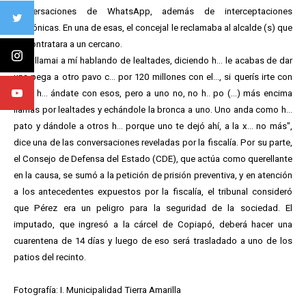
conversaciones de WhatsApp, además de interceptaciones
telefónicas. En una de esas, el concejal le reclamaba al alcalde (s) que
no contratara a un cercano.
"Oye llamai a mí hablando de lealtades, diciendo h... le acabas de dar
una pega a otro pavo c... por 120 millones con el..., si querís irte con
esos h... ándate con esos, pero a uno no, no h.. po (...) más encima
llamas por lealtades y echándole la bronca a uno. Uno anda como h...
pato y dándole a otros h... porque uno te dejó ahí, a la x... no más",
dice una de las conversaciones reveladas por la fiscalía. Por su parte,
el Consejo de Defensa del Estado (CDE), que actúa como querellante
en la causa, se sumó a la petición de prisión preventiva, y en atención
a los antecedentes expuestos por la fiscalía, el tribunal consideró
que Pérez era un peligro para la seguridad de la sociedad. El
imputado, que ingresó a la cárcel de Copiapó, deberá hacer una
cuarentena de 14 días y luego de eso será trasladado a uno de los
patios del recinto.
Fotografía: I. Municipalidad Tierra Amarilla