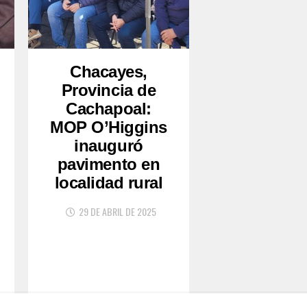
Chacayes,
Provincia de
Cachapoal:
MOP O’Higgins
inauguró
pavimento en
localidad rural
29 DE ABRIL DE 2025