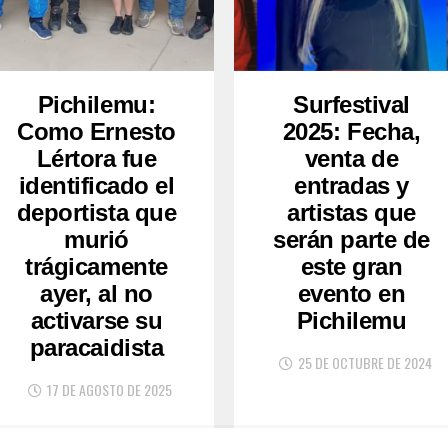
Pichilemu:
Surfestival
Como Ernesto
2025: Fecha,
Lértora fue
venta de
identificado el
entradas y
deportista que
artistas que
murió
serán parte de
trágicamente
este gran
ayer, al no
evento en
activarse su
Pichilemu
paracaidista
25 DE OCTUBRE DE 2024
17 DE AGOSTO DE 2025