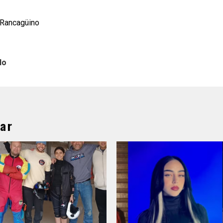
l Rancagüino
lo
ar