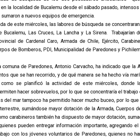
en la localidad de Bucalemu desde el sábado pasado, intensos
s sumaron a nuevos equipos de emergencia.
nada de este miércoles, las labores de búsqueda se concentraran
e Bucalemu, Las Cruces, La Lancha y La Sirena. Trabajarían du
vincial de Cardenal Caro, Armada de Chile, Ejército, Carabin
rpos de Bomberos, PDI, Municipalidad de Paredones y Pichilemu
la comuna de Paredones, Antonio Carvacho, ha indicado que la
ntos que se han recorrido, y de qué manera se ha hecho vía marít
sí como se planificó la actividad de este miércoles, donde l
ermiten hacer sobrevuelos, por lo que se concentraría el trabajo
s del mar tampoco ha permitido hacer mucho buceo, por lo que 
a terrestre, sumándose mayor dotación de la Armada, Cuerpos 
 como carabineros también ha dispuesto de mayor dotación, sumad
quienes pueden entregar información importante, agregando el
abajo con los jóvenes voluntarios de Paredones, quienes no ha