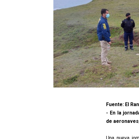
Fuente: El Ran
- En la jorna
de aeronaves,
Una nueva jo