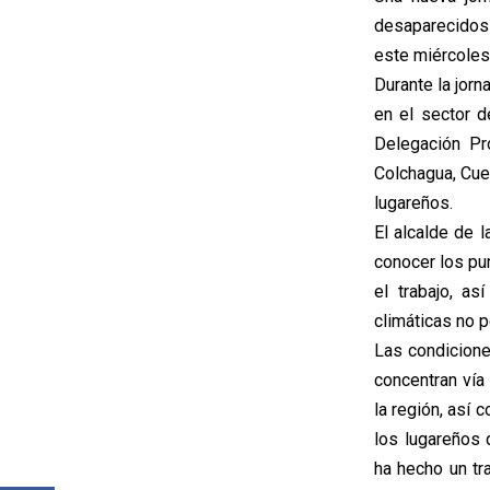
desaparecidos 
este miércole
Durante la jor
en el sector d
Delegación Pro
Colchagua, Cue
lugareños.
El alcalde de 
conocer los pu
el trabajo, a
climáticas no p
Las condicione
concentran ví
la región, así
los lugareños 
ha hecho un tr