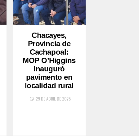
Chacayes,
Provincia de
Cachapoal:
MOP O’Higgins
inauguró
pavimento en
localidad rural
29 DE ABRIL DE 2025