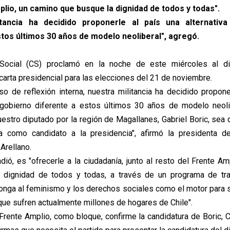
plio, un camino que busque la dignidad de todos y todas".
itancia ha decidido proponerle al país una alternativ
stos últimos 30 años de modelo neoliberal", agregó.
Social (CS) proclamó en la noche de este miércoles al di
carta presidencial para las elecciones del 21 de noviembre.
so de reflexión interna, nuestra militancia ha decidido propone
e gobierno diferente a estos últimos 30 años de modelo neol
uestro diputado por la región de Magallanes, Gabriel Boric, sea
a como candidato a la presidencia", afirmó la presidenta d
 Arellano.
adió, es "ofrecerle a la ciudadanía, junto al resto del Frente A
 dignidad de todos y todas, a través de un programa de tr
onga al feminismo y los derechos sociales como el motor para su
que sufren actualmente millones de hogares de Chile".
 Frente Amplio, como bloque, confirme la candidatura de Boric, 