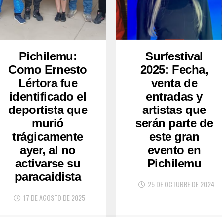
Pichilemu:
Surfestival
Como Ernesto
2025: Fecha,
Lértora fue
venta de
identificado el
entradas y
deportista que
artistas que
murió
serán parte de
trágicamente
este gran
ayer, al no
evento en
activarse su
Pichilemu
paracaidista
25 DE OCTUBRE DE 2024
17 DE AGOSTO DE 2025