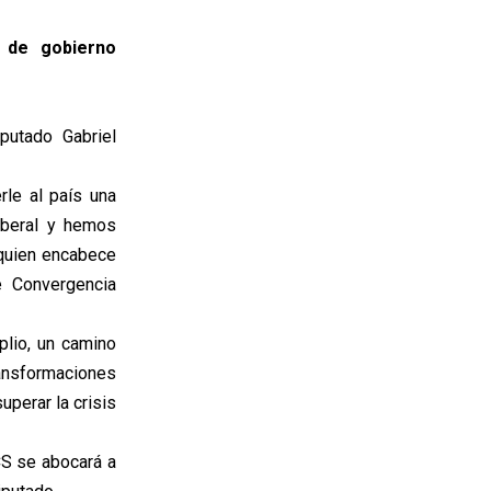
a de gobierno
putado Gabriel
rle al país una
iberal y hemos
 quien encabece
e Convergencia
mplio, un camino
ansformaciones
perar la crisis
CS se abocará a