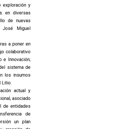
 exploración y
es en diversas
ollo de nuevas
o, José Miguel
ras a poner en
jo colaborativo
o e Innovación;
del sistema de
on los insumos
Litio.
ación actual y
cional, asociado
al de entidades
ansferencia de
ersión un plan