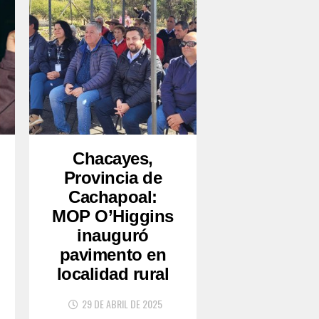
Chacayes,
Provincia de
Cachapoal:
MOP O’Higgins
inauguró
pavimento en
localidad rural
29 DE ABRIL DE 2025