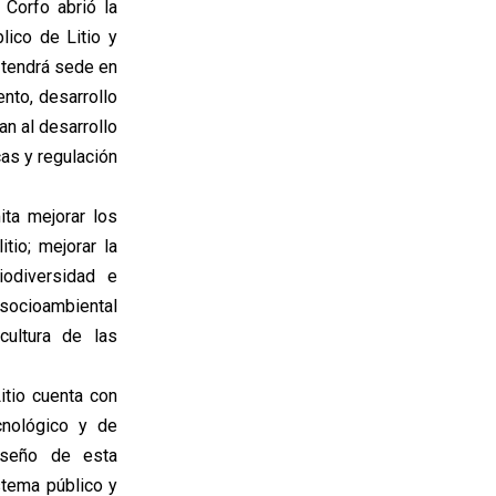
 Corfo abrió la
lico de Litio y
n tendrá sede en
nto, desarrollo
an al desarrollo
cas y regulación
ita mejorar los
tio; mejorar la
iodiversidad e
 socioambiental
cultura de las
itio cuenta con
cnológico y de
diseño de esta
istema público y