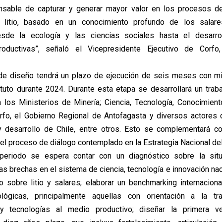
onsable de capturar y generar mayor valor en los procesos de
l litio, basado en un conocimiento profundo de los salar
desde la ecología y las ciencias sociales hasta el desarr
roductivas”, señaló el Vicepresidente Ejecutivo de Corf
de diseño tendrá un plazo de ejecución de seis meses con mi
ituto durante 2024. Durante esta etapa se desarrollará un traba
a los Ministerios de Minería; Ciencia, Tecnología, Conocimient
fo, el Gobierno Regional de Antofagasta y diversos actores 
 y desarrollo de Chile, entre otros. Esto se complementará c
el proceso de diálogo contemplado en la Estrategia Nacional del 
periodo se espera contar con un diagnóstico sobre la situ
as brechas en el sistema de ciencia, tecnología e innovación na
o sobre litio y salares; elaborar un benchmarking internacion
cnológicas, principalmente aquellas con orientación a la tr
y tecnologías al medio productivo; diseñar la primera v