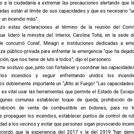
o a la ciudadanía a extremar las precauciones alertando que 
vadas están al límite de sus capacidades y que es necesario “un
 un incendio más”.
hizo estas declaraciones al término de la reunión del Comi
e lideró la ministra del Interior, Carolina Tohá, en la sede
de concurrió Conaf, Minagri e instituciones dedicadas a em
anza público-privada para enfrentar la emergencia “que ha dejad
ción, que nos tiene de luto a todos”, dijo el personero.
te sostuvo que, junto con fortalecer y coordinar las capacidade
os incendios y seguir enfrentando unidos los incen
 doblemente importante un “¡Alto al Fuego! “Las capacidades e
 es vital usar las herramientas que permite el Estado de Excep
lgunas comunas establecer toque de queda, prohibición de 
hibición de venta de combustible en bidones, para no t
e propaguen los incendios, establecer puntos de control de ruta
idad a los vecinos y evitar que personas sigan provocando incen
recordó que la experiencia del 2017 y la del 2919 “han dem