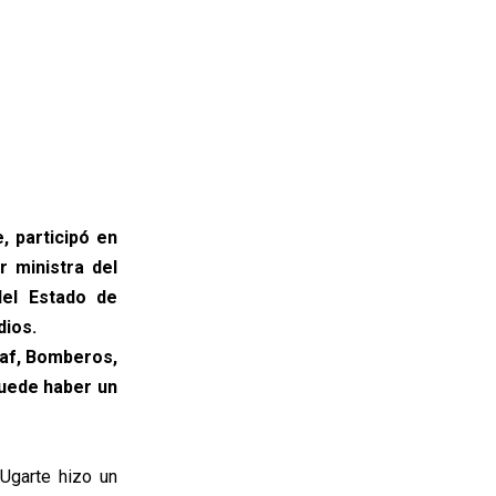
, participó en
r ministra del
del Estado de
dios.
naf, Bomberos,
puede haber un
Ugarte hizo un