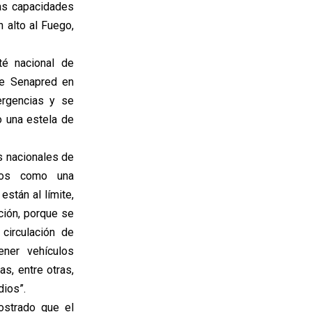
las capacidades
 alto al Fuego,
té nacional de
 de Senapred en
ergencias y se
o una estela de
s nacionales de
dios como una
stán al límite,
ción, porque se
circulación de
ener vehículos
s, entre otras,
dios”.
ostrado que el