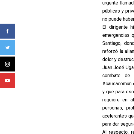
urgente llamad
públicas y pri
no puede haber
El dirigente 
emergencias qu
Santiago, don
reforzó la ali
dolor y destruc
Juan José Ugar
combate de l
#causacomún es
y que para eso
requiere en a
personas, pro
acelerantes qu
para dar segur
Al respecto, 