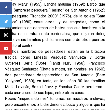
“Tokay Maru” (1955), Lancha maulina (1959); Barco que
varó (empresa pesquera “Harling” de San Antonio (1962);
del pesquero “Tronador 2000” (1976), de la goleta “Gata
Blanca” (1980) entre otros- y de tragedias, como el
volcamiento de decenas de botes con sus hombres a la
cuadra de nuestra costa cardenalina, que dejaron dolor,
luto a varias familias pichileminas como de otros puertos
del litoral central.
Muchos nombres de pescadores están en la bitácora
trágica, como Ernesto Vásquez Sanhueza y Jorge
Gutiérrez Jeria (“Bote “Tahiti Nui”, 1958); Francisco
Vásquez Sanhueza (Chata a motor, sin nombre, en 1960);
dos pescadores desaparecidos de San Antonio (Bote
“Calypso”, 1980); en tanto, en los años 90 las familias
Mella Levicán, Bozo López y Escobar Gaete perdieron -
cada una- a uno de sus hijos, entre otros casos …..
Pocas “mujeres de mar” tenemos en nuestros archivos,
pero encontramos a Lidia Jiménez, buzo y alguera, que ha