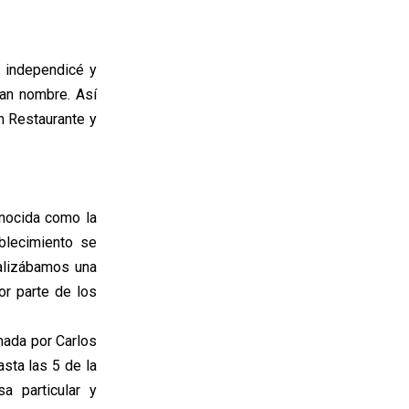
 independicé y
an nombre. Así
n Restaurante y
onocida como la
blecimiento se
ealizábamos una
or parte de los
mada por Carlos
sta las 5 de la
a particular y