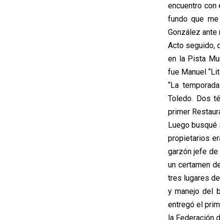
encuentro con 
fundo que me 
González ante n
Acto seguido, 
en la Pista M
fue Manuel “Lit
“La temporada
Toledo. Dos t
primer Restaura
Luego busqué s
propietarios e
garzón jefe de 
un certamen de
tres lugares d
y manejo del b
entregó el pri
la Federación 