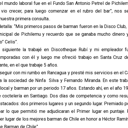
el mundo laboral fue en el Fundo San Antonio Petrel de Pichile
vio crecer, para luego comenzar en el rubro del bar”, nos se
uestra primera consulta..
detalla: “Mis primeros pasos de barman fueron en la Disco Club, 
unicipal de Pichilemu y recuerdo que se ganaba mucho dinero 
o” Celis”.
 siguiente la trabajé en Discotheque Rubí y mi empleador f
émporadas con él y luego me ofreció trabajo en Santa Cruz d
nte, en el que trabaje 5 años.
eguir con mi rumbo en Rancagua y presté mis servicios en el Ca
ra la sociedad de Ninfa Silva y Fernando Miranda. En este trab
local y barman por un periodo 17 años. Estando ahí, en el año 1
 coctelería en Santiago. Dos días de competencia y como res
estacados: dos primeros lugares y un segundo lugar. Premiado p
ar lo que permitió me adjudicaran el Primer lugar en puntaje.
mer lugar de los mejores barman de Chile en honor a Héctor Ramí
de Barman de Chile”.