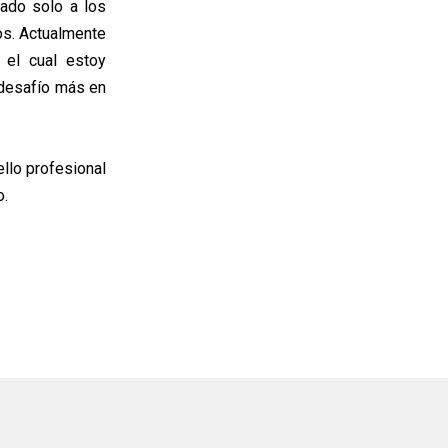
ado solo a los
os. Actualmente
 el cual estoy
 desafío más en
llo profesional
o.