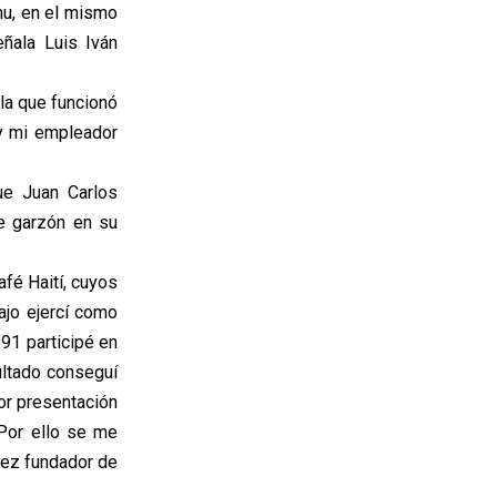
mu, en el mismo
ñala Luis Iván
la que funcionó
y mi empleador
ue Juan Carlos
e garzón en su
fé Haití, cuyos
ajo ejercí como
991 participé en
ultado conseguí
or presentación
 Por ello se me
rez fundador de