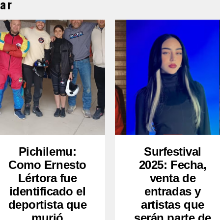
ar
Pichilemu:
Surfestival
Como Ernesto
2025: Fecha,
Lértora fue
venta de
identificado el
entradas y
deportista que
artistas que
murió
serán parte de