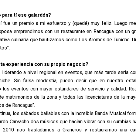
ó para tí ese galardón?
mí fue un premio a mi esfuerzo y (quedé) muy feliz. Luego me
esposa emprendimos con un restaurante en Rancagua con un gr
nativa culinaria que bautizamos como Los Aromos de Tuniche. U
tos”.
a experiencia con su propio negocio?
 liderando a nivel regional en eventos, que más tarde seria c
iche. Sin falsa modestia, puedo decir que en nuestro esta
o los eventos con mayor estándares de servicio y calidad. R
de matrimonios de la zona y todas las licenciaturas de la may
eos de Rancagua”.
tinúa, los sábados bailables con la increíble Banda Musical for
rdo Carvacho dos músicos que hacían vibrar con su cumbias ha
 2010 nos trasladamos a Graneros y restauramos una cas