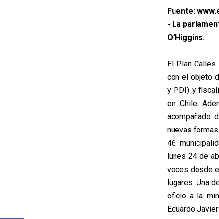
Fuente: www.e
- La parlament
O’Higgins.
El Plan Calles
con el objeto d
y PDI) y fisca
en Chile. Adem
acompañado de
nuevas formas p
46 municipali
lunes 24 de abr
voces desde el
lugares. Una d
oficio a la mi
Eduardo Javier