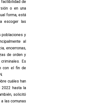
 factibilidad de
rsión o en una
gual forma, está
ra escoger las
s poblaciones y
ncipalmente al
ia, encerronas,
rzas de orden y
criminales. Es
n con el fin de
N.
obre cuáles han
 2022 hasta la
mbién, solicitó
te a las comunas