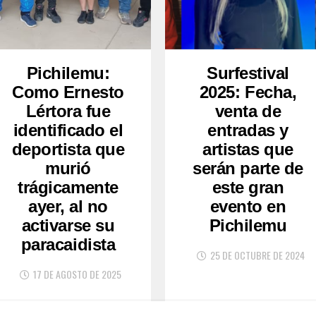
Pichilemu:
Surfestival
Como Ernesto
2025: Fecha,
Lértora fue
venta de
identificado el
entradas y
deportista que
artistas que
murió
serán parte de
trágicamente
este gran
ayer, al no
evento en
activarse su
Pichilemu
paracaidista
25 DE OCTUBRE DE 2024
17 DE AGOSTO DE 2025