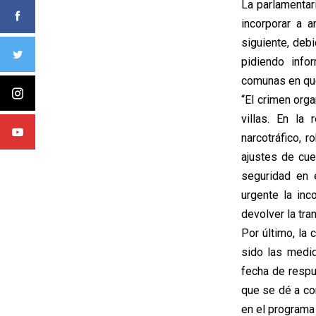
La parlamentari
incorporar a 
siguiente, debi
pidiendo info
comunas en qu
“El crimen org
villas. En la
narcotráfico, 
ajustes de cue
seguridad en 
urgente la inc
devolver la tra
Por último, la
sido las medi
fecha de respu
que se dé a con
en el programa