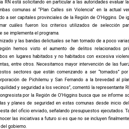
a RN está solicitando en particular a las autoridades evaluar la
ambas comunas al “Plan Calles sin Violencia” en la actual ve
do a ser capitales provinciales de la Región de O’Higgins. De i
rmar cuáles fueron los criterios utilizados de selección pa
e se implementa el programa.
anizado y las bandas delictuales se han tomado de a poco varia
 región hemos visto el aumento de delitos relacionados pri
robos en lugares habitados y no habitados con excesiva violenc
ntas, entre otros. Necesitamos mayor intervención de las fue
estos sectores que están comenzando a ser “tomados” por 
orporación de Pichilemu y San Fernando a la brevedad al pla
nquilidad y seguridad a los vecinos”, comentó la representante R
 congresista por la Región de O’Higgins busca que se informe s
das y planes de seguridad en estas comunas desde inicio del
esta del oficio enviado, señalando presupuestos ejecutados. Ta
ocer las iniciativas a futuro si es que no se incluyen finalmen
 del gobierno.