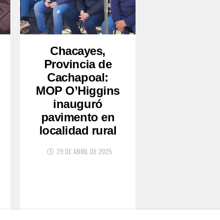
Chacayes,
Provincia de
Cachapoal:
MOP O’Higgins
inauguró
pavimento en
localidad rural
29 DE ABRIL DE 2025