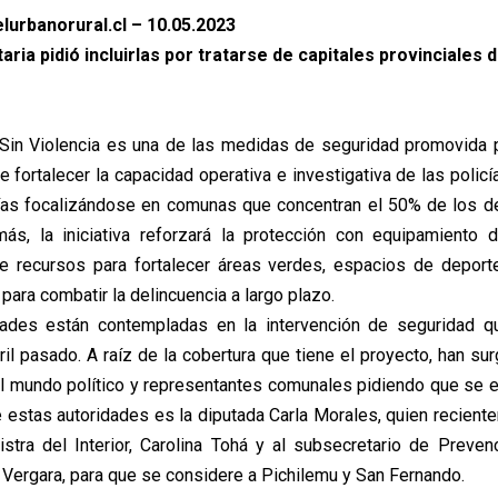
lurbanorural.cl – 10.05.2023
aria pidió incluirlas por tratarse de capitales provinciales 
 Sin Violencia es una de las medidas de seguridad promovida p
e fortalecer la capacidad operativa e investigativa de las polic
lías focalizándose en comunas que concentran el 50% de los de
ás, la iniciativa reforzará la protección con equipamiento d
 recursos para fortalecer áreas verdes, espacios de deporte
ara combatir la delincuencia a largo plazo.
dades están contempladas en la intervención de seguridad 
il pasado. A raíz de la cobertura que tiene el proyecto, han su
 mundo político y representantes comunales pidiendo que se e
e estas autoridades es la diputada Carla Morales, quien recient
nistra del Interior, Carolina Tohá y al subsecretario de Prevenc
 Vergara, para que se considere a Pichilemu y San Fernando.