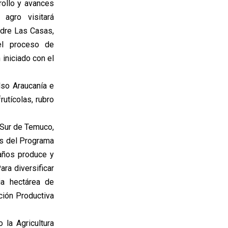
rollo y avances
 agro visitará
adre Las Casas,
el proceso de
 iniciado con el
lso Araucanía e
utícolas, rubro
 Sur de Temuco,
és del Programa
años produce y
ara diversificar
ia hectárea de
ción Productiva
la Agricultura