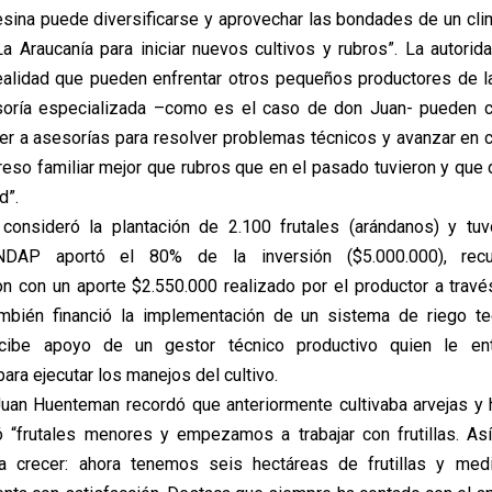
sina puede diversificarse y aprovechar las bondades de un cl
La Araucanía para iniciar nuevos cultivos y rubros”. La autorid
ealidad que pueden enfrentar otros pequeños productores de la
oría especializada –como es el caso de don Juan- pueden 
er a asesorías para resolver problemas técnicos y avanzar en c
reso familiar mejor que rubros que en el pasado tuvieron y que
d”.
onsideró la plantación de 2.100 frutales (arándanos) y tu
INDAP aportó el 80% de la inversión ($5.000.000), re
 con un aporte $2.550.000 realizado por el productor a travé
bién financió la implementación de un sistema de riego tec
cibe apoyo de un gestor técnico productivo quien le ent
ara ejecutar los manejos del cultivo.
Juan Huenteman recordó que anteriormente cultivaba arvejas y 
ó “frutales menores y empezamos a trabajar con frutillas. As
crecer: ahora tenemos seis hectáreas de frutillas y med