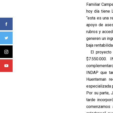
Familiar Campe
hoy día tiene 
“esta es una r
apoyo de ases
rubros y acced
generen un ing
baja rentabilida
El proyecto c
$7.550.000. 
complementaron
INDAP que tam
Huenteman re
especializada p
Por su parte, 
tarde incorpor
comenzamos a 