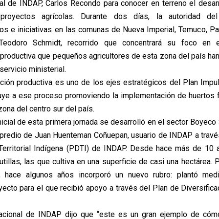
nal de INDAP, Carlos Recondo para conocer en terreno el desar
royectos agrícolas. Durante dos días, la autoridad del
s e iniciativas en las comunas de Nueva Imperial, Temuco, P
 Teodoro Schmidt, recorrido que concentrará su foco en 
 productiva que pequeños agricultores de esta zona del país han
ervicio ministerial.
ción productiva es uno de los ejes estratégicos del Plan Impu
ye a ese proceso promoviendo la implementación de huertos fr
ona del centro sur del país.
nicial de esta primera jornada se desarrolló en el sector Boyeco
al predio de Juan Huenteman Coñuepan, usuario de INDAP a trav
 Territorial Indígena (PDTI) de INDAP. Desde hace más de 10 
utillas, las que cultiva en una superficie de casi una hectárea. P
, hace algunos años incorporó un nuevo rubro: plantó med
yecto para el que recibió apoyo a través del Plan de Diversifica
acional de INDAP dijo que “este es un gran ejemplo de cómo 