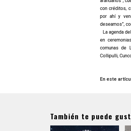
arándanos”, cu
con créditos, 
por ahí y ven
deseamos”, con
La agenda del 
en ceremonias
comunas de L
Collipulli, Cun
En este artícu
También te puede gust