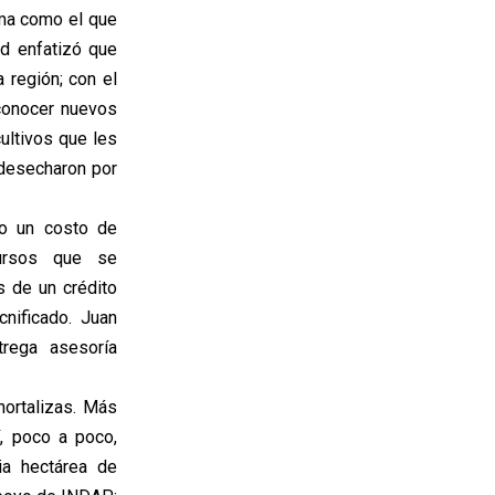
ima como el que
ad enfatizó que
 región; con el
conocer nuevos
ultivos que les
 desecharon por
vo un costo de
cursos que se
s de un crédito
nificado. Juan
rega asesoría
hortalizas. Más
í, poco a poco,
ia hectárea de