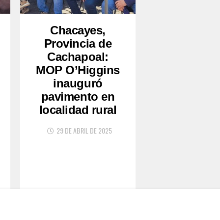
Chacayes,
Provincia de
Cachapoal:
MOP O’Higgins
inauguró
pavimento en
localidad rural
29 DE ABRIL DE 2025