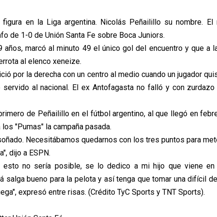
 figura en la Liga argentina. Nicolás Peñailillo su nombre. El 
iunfo de 1-0 de Unión Santa Fe sobre Boca Juniors.
29 años, marcó al minuto 49 el único gol del encuentro y que a l
rrota al elenco xeneize.
ició por la derecha con un centro al medio cuando un jugador qui
 servido al nacional. El ex Antofagasta no falló y con zurdazo
 primero de Peñailillo en el fútbol argentino, al que llegó en feb
a los "Pumas" la campaña pasada.
 soñado. Necesitábamos quedarnos con los tres puntos para me
la", dijo a ESPN.
a esto no sería posible, se lo dedico a mi hijo que viene e
lá salga bueno para la pelota y así tenga que tomar una difícil de
ega", expresó entre risas. (Crédito TyC Sports y TNT Sports).