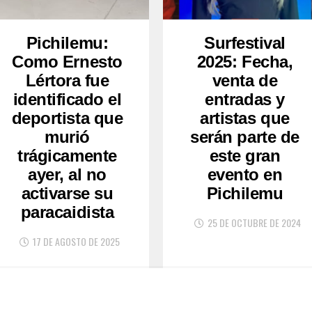
Pichilemu:
Surfestival
Como Ernesto
2025: Fecha,
Lértora fue
venta de
identificado el
entradas y
deportista que
artistas que
murió
serán parte de
trágicamente
este gran
ayer, al no
evento en
activarse su
Pichilemu
paracaidista
25 DE OCTUBRE DE 2024
17 DE AGOSTO DE 2025