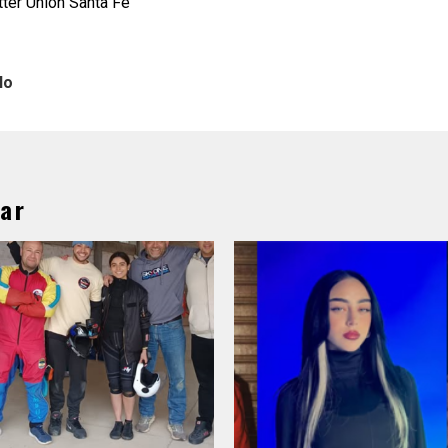
tter Unión Santa Fé
lo
ar